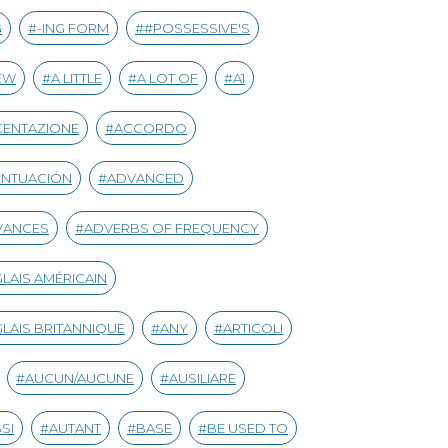
G
-ING FORM
#POSSESSIVE'S
EW
A LITTLE
A LOT OF
A1
CENTAZIONE
ACCORDO
ENTUACIÓN
ADVANCED
VANCES
ADVERBS OF FREQUENCY
LAIS AMÉRICAIN
LAIS BRITANNIQUE
ANY
ARTICOLI
AUCUN/AUCUNE
AUSILIARE
SI
AUTANT
BASE
BE USED TO