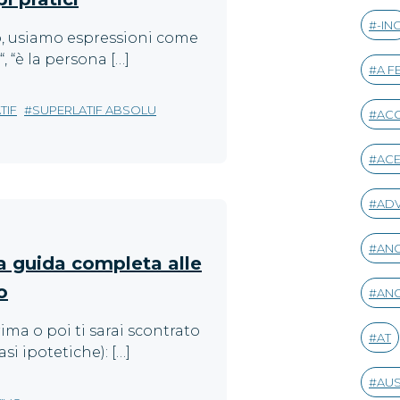
-IN
o, usiamo espressioni come
“, “è la persona […]
A F
TIF
SUPERLATIF ABSOLU
AC
AC
AD
ANG
a guida completa alle
o
ANG
ima o poi ti sarai scontrato
AT
si ipotetiche): […]
AUS