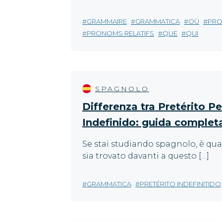
GRAMMAIRE
GRAMMATICA
OÙ
PRO
PRONOMS RELATIFS
QUE
QUI
SPAGNOLO
Differenza tra Pretérito Pe
Indefinido: guida complet
Se stai studiando spagnolo, è quas
sia trovato davanti a questo […]
GRAMMATICA
PRETÉRITO INDEFINITIDO