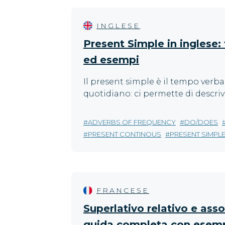
INGLESE
Present Simple in inglese:
ed esempi
Il present simple è il tempo verba
quotidiano: ci permette di descriv
ADVERBS OF FREQUENCY
DO/DOES
PRESENT CONTINOUS
PRESENT SIMPL
FRANCESE
Superlativo relativo e asso
guida completa con esempi