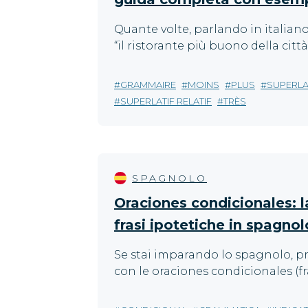
Quante volte, parlando in italian
“il ristorante più buono della città
GRAMMAIRE
MOINS
PLUS
SUPERLA
SUPERLATIF RELATIF
TRÈS
SPAGNOLO
Oraciones condicionales: l
frasi ipotetiche in spagnol
Se stai imparando lo spagnolo, pr
con le oraciones condicionales (fra