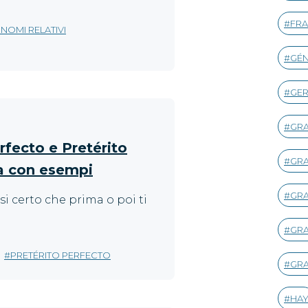
FRA
NOMI RELATIVI
GÉ
GE
GR
rfecto e Pretérito
GR
a con esempi
GRA
i certo che prima o poi ti
GR
PRETÉRITO PERFECTO
GRA
HA