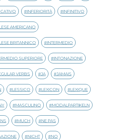
ICATIVO
INFERIORITÀ
INFINITIVO
LESE AMERICANO
LESE BRITANNICO
INTERMEDIO
ERMEDIO SUPERIORE
INTONAZIONE
EGULAR VERBS
JA
JAMAIS
N
LESSICO
LEXICON
LEXIQUE
NY
MASCULINO
MODALPARTIKELN
INS
MUCH
NE PAS
GAZIONE
NICHT
NO