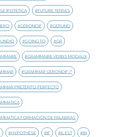
SE IPOTETICA
FUTURE TENSES
NERO
GÉRONDIF
GERUND
RUNDIO
GOING TO
GR
AMMAIRE
GRAMMAIRE VERBS MODAUX
AMMAR
GRAMMAR GÉRONDIF /"
MMAR PRETÉRITO PERFECTO
AMMATICA
MMATICA FORMACIÓN DE PALABRAS
Y
HYPOTHÈSE
IF
IL EST
IN