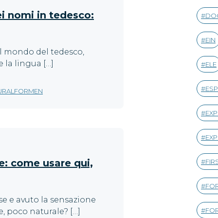
ei nomi in tedesco:
DO
EIN
el mondo del tedesco,
la lingua […]
ELE
ESP
URALFORMEN
EXP
EXP
se: come usare qui,
FIR
FOR
ese e avuto la sensazione
FOR
, poco naturale? […]