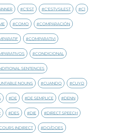
INNER
C'EST
C'ESTVSILEST
C1
ME
COMO
COMPARACIÓN
MPARATIF
COMPARATIVI
MPARATIVOS
CONDICIONAL
DITIONAL SENTENCES
UNTABLE NOUNS
CUANDO
CUYO
S
DE
DE SEMPLICE
DENN
R
DES
DIE
DIRECT SPEECH
COURS INDIRECT
DO/DOES