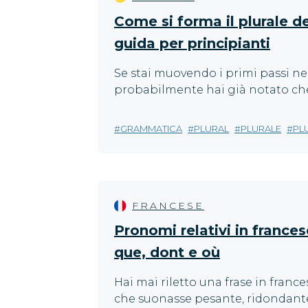
Come si forma il plurale d
guida per principianti
Se stai muovendo i primi passi n
probabilmente hai già notato che 
GRAMMATICA
PLURAL
PLURALE
PL
FRANCESE
Pronomi relativi in france
que, dont e où
Hai mai riletto una frase in franc
che suonasse pesante, ridondante