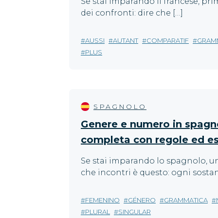
Se stai imparando il francese, prim
dei confronti: dire che […]
AUSSI
AUTANT
COMPARATIF
GRAM
PLUS
SPAGNOLO
Genere e numero in spagno
completa con regole ed e
Se stai imparando lo spagnolo, un
che incontri è questo: ogni sostan
FEMENINO
GÉNERO
GRAMMATICA
PLURAL
SINGULAR