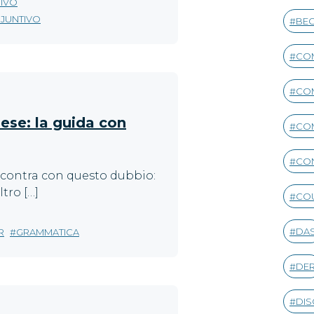
TIVO
JUNTIVO
BEG
CO
CO
lese: la guida con
CO
CON
 scontra con questo dubbio:
tro […]
CO
DA
R
GRAMMATICA
DE
DIS