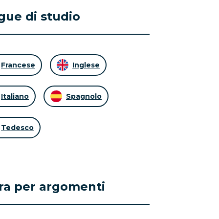
gue di studio
Francese
Inglese
Italiano
Spagnolo
Tedesco
tra per argomenti