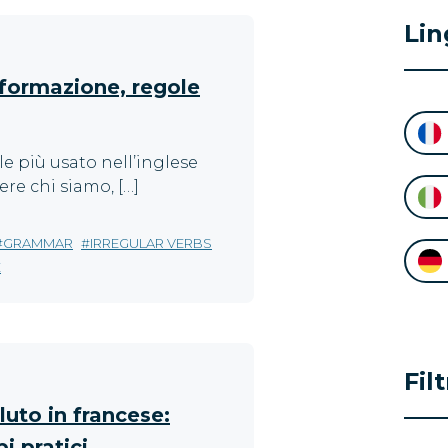
Lin
 formazione, regole
le più usato nell’inglese
ere chi siamo, […]
GRAMMAR
IRREGULAR VERBS
E
Fil
luto in francese:
 pratici