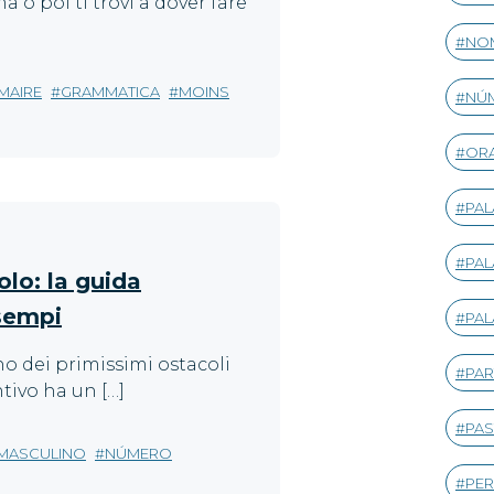
a o poi ti trovi a dover fare
NOM
MAIRE
GRAMMATICA
MOINS
NÚ
ORA
PA
PAL
lo: la guida
sempi
PAL
o dei primissimi ostacoli
PAR
tivo ha un […]
PAS
MASCULINO
NÚMERO
PER