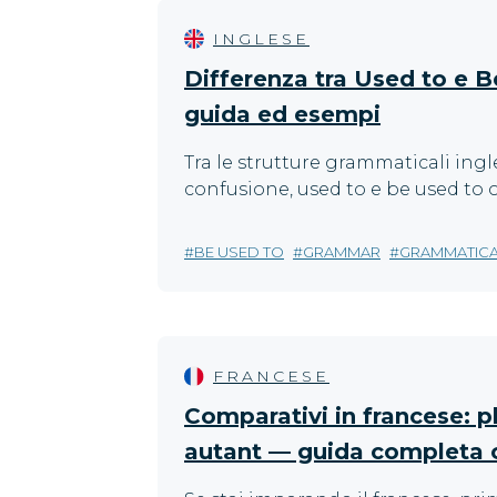
INGLESE
Differenza tra Used to e B
guida ed esempi
Tra le strutture grammaticali ing
confusione, used to e be used to
BE USED TO
GRAMMAR
GRAMMATIC
FRANCESE
Comparativi in francese: pl
autant — guida completa 