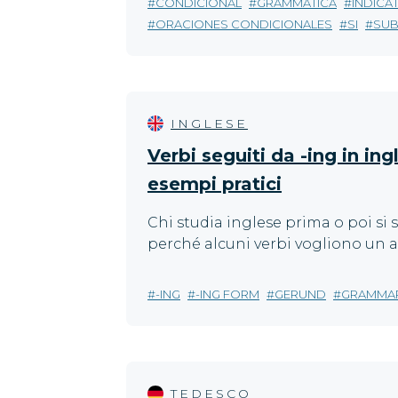
CONDICIONAL
GRAMMATICA
INDICA
ORACIONES CONDICIONALES
SI
SUB
INGLESE
Verbi seguiti da -ing in ing
esempi pratici
Chi studia inglese prima o poi si
perché alcuni verbi vogliono un al
-ING
-ING FORM
GERUND
GRAMMA
TEDESCO