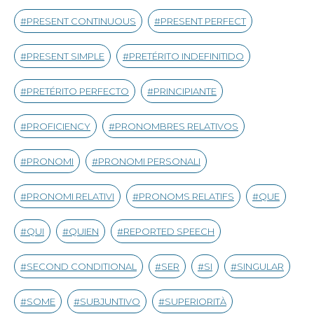
PRESENT CONTINUOUS
PRESENT PERFECT
PRESENT SIMPLE
PRETÉRITO INDEFINITIDO
PRETÉRITO PERFECTO
PRINCIPIANTE
PROFICIENCY
PRONOMBRES RELATIVOS
PRONOMI
PRONOMI PERSONALI
PRONOMI RELATIVI
PRONOMS RELATIFS
QUE
QUI
QUIEN
REPORTED SPEECH
SECOND CONDITIONAL
SER
SI
SINGULAR
SOME
SUBJUNTIVO
SUPERIORITÀ