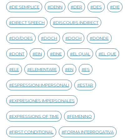
DE SEMPLICE
DENN
DER
DES
DIE
DIRECT SPEECH
DISCOURS INDIRECT
DO/DOES
DOCH
DOCH
DONDE
DONT
EIN
EINE
EL QUAL
EL QUE
ELE
ELEMENTARE
EN
ES
ESPRESSIONI IMPERSONALI
ESTAR
EXPRESIONES IMPERSONALES
EXPRESSIONS OF TIME
FEMENINO
FIRST CONDITIONAL
FORMA INTERROGATIVA