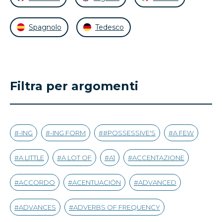
Spagnolo
Tedesco
Filtra per argomenti
-ING
-ING FORM
#POSSESSIVE'S
A FEW
A LITTLE
A LOT OF
A1
ACCENTAZIONE
ACCORDO
ACENTUACIÓN
ADVANCED
ADVANCES
ADVERBS OF FREQUENCY