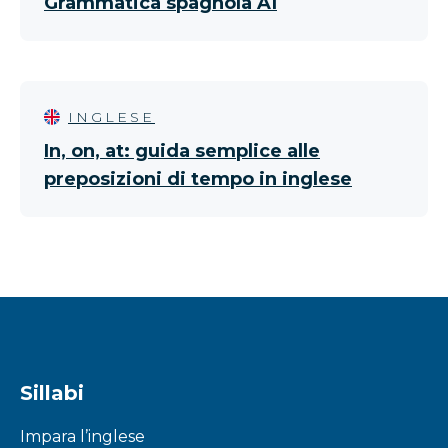
Grammatica spagnola A1
INGLESE
In, on, at: guida semplice alle
preposizioni di tempo in inglese
Sillabi
Impara l’inglese