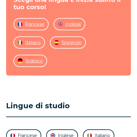
tuo corso!
Francese
Inglese
Italiano
Spagnolo
Tedesco
Lingue di studio
Francese
Inglese
Italiano