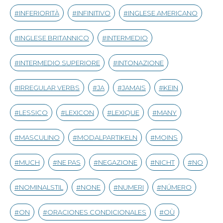
INFERIORITÀ
INFINITIVO
INGLESE AMERICANO
INGLESE BRITANNICO
INTERMEDIO
INTERMEDIO SUPERIORE
INTONAZIONE
IRREGULAR VERBS
JA
JAMAIS
KEIN
LESSICO
LEXICON
LEXIQUE
MANY
MASCULINO
MODALPARTIKELN
MOINS
MUCH
NE PAS
NEGAZIONE
NICHT
NO
NOMINALSTIL
NONE
NUMERI
NÚMERO
ON
ORACIONES CONDICIONALES
OÙ