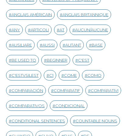
ANGLAIS AMÉRICAIN
ANGLAIS BRITANNIQUE
ANY
ARTICOLI
AT
AUCUN/AUCUNE
AUSILIARE
AUSSI
AUTANT
BASE
BE USED TO
BEGINNER
C'EST
C'ESTVSILEST
C1
COME
COMO
COMPARACIÓN
COMPARATIF
COMPARATIVI
COMPARATIVOS
CONDICIONAL
CONDITIONAL SENTENCES
COUNTABLE NOUNS