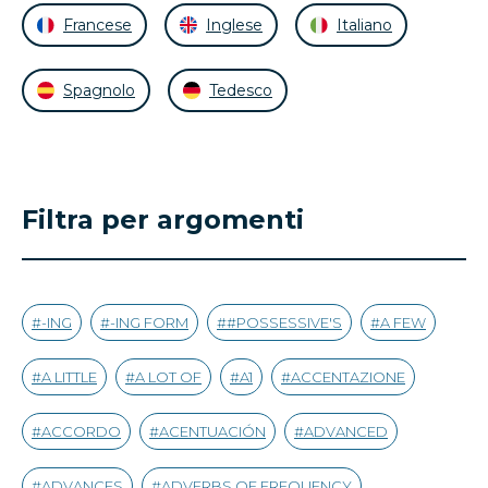
Francese
Inglese
Italiano
Spagnolo
Tedesco
Filtra per argomenti
-ING
-ING FORM
#POSSESSIVE'S
A FEW
A LITTLE
A LOT OF
A1
ACCENTAZIONE
ACCORDO
ACENTUACIÓN
ADVANCED
ADVANCES
ADVERBS OF FREQUENCY