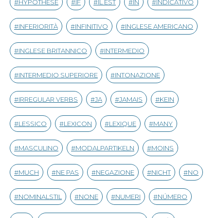
HYPOTHÈSE
IF
IL EST
IN
INDICATIVO
INFERIORITÀ
INFINITIVO
INGLESE AMERICANO
INGLESE BRITANNICO
INTERMEDIO
INTERMEDIO SUPERIORE
INTONAZIONE
IRREGULAR VERBS
JA
JAMAIS
KEIN
LESSICO
LEXICON
LEXIQUE
MANY
MASCULINO
MODALPARTIKELN
MOINS
MUCH
NE PAS
NEGAZIONE
NICHT
NO
NOMINALSTIL
NONE
NUMERI
NÚMERO