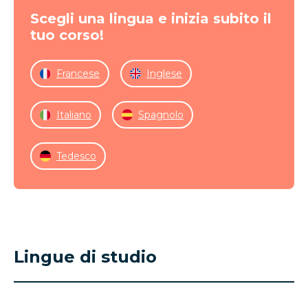
Scegli una lingua e inizia subito il
tuo corso!
Francese
Inglese
Italiano
Spagnolo
Tedesco
Lingue di studio