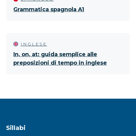
Grammatica spagnola A1
INGLESE
In, on, at: guida semplice alle
preposizioni di tempo in inglese
Sillabi