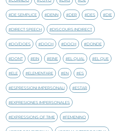
CUANDO
CUYO
DAS
DE
DE SEMPLICE
DENN
DER
DES
DIE
DIRECT SPEECH
DISCOURS INDIRECT
DO/DOES
DOCH
DOCH
DONDE
DONT
EIN
EINE
EL QUAL
EL QUE
ELE
ELEMENTARE
EN
ES
ESPRESSIONI IMPERSONALI
ESTAR
EXPRESIONES IMPERSONALES
EXPRESSIONS OF TIME
FEMENINO