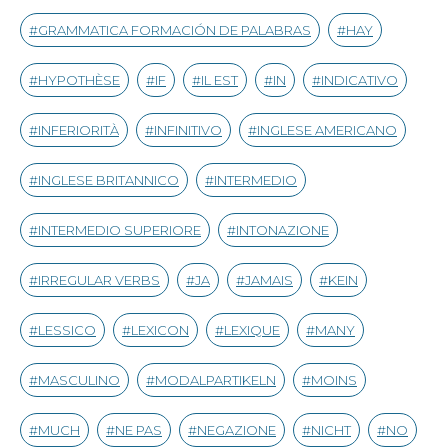
GRAMMATICA FORMACIÓN DE PALABRAS
HAY
HYPOTHÈSE
IF
IL EST
IN
INDICATIVO
INFERIORITÀ
INFINITIVO
INGLESE AMERICANO
INGLESE BRITANNICO
INTERMEDIO
INTERMEDIO SUPERIORE
INTONAZIONE
IRREGULAR VERBS
JA
JAMAIS
KEIN
LESSICO
LEXICON
LEXIQUE
MANY
MASCULINO
MODALPARTIKELN
MOINS
MUCH
NE PAS
NEGAZIONE
NICHT
NO