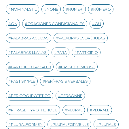
NOMINALSTIL
NONE
NUMERI
NÚMERO
ON
ORACIONES CONDICIONALES
OÙ
PALABRAS AGUDAS
PALABRAS ESDRÚJULAS
PALABRAS LLANAS
PARA
PARTICIPIO
PARTICIPIO PASSATO
PASSÉ COMPOSÉ
PAST SIMPLE
PERÍFRASIS VERBALES
PERIODO IPOTETICO
PERSONNE
PHRASE HYPOTHÉTIQUE
PLURAL
PLURALE
PLURALFORMEN
PLURALFORMENLE
PLURALS