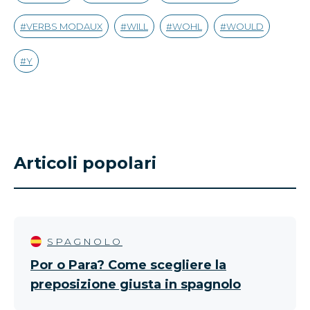
VERBS MODAUX
WILL
WOHL
WOULD
Y
Articoli popolari
SPAGNOLO
Por o Para? Come scegliere la
preposizione giusta in spagnolo