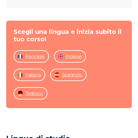
Scegli una lingua e inizia subito il
tuo corso!
Francese
Inglese
Italiano
Spagnolo
Tedesco