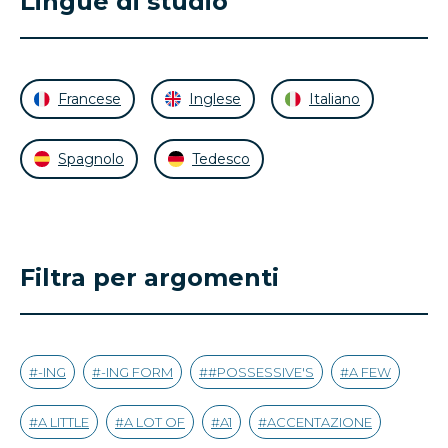
Lingue di studio
Francese
Inglese
Italiano
Spagnolo
Tedesco
Filtra per argomenti
-ING
-ING FORM
#POSSESSIVE'S
A FEW
A LITTLE
A LOT OF
A1
ACCENTAZIONE