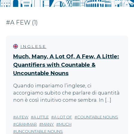
#A FEW (1)
INGLESE
Much, Many, A Lot Of, A Few, A Little:
Quantifiers with Countable &
Uncountable Nouns
Quando impariamo l’inglese, ci
accorgiamo subito che parlare di quantità
non è così intuitivo come sembra. In […]
A FEW
A LITTLE
A LOT OF
COUNTABLE NOUNS
GRAMMAR
MANY
MUCH
UNCOUNTABLE NOUNS