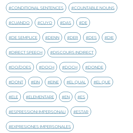
CONDITIONAL SENTENCES
COUNTABLE NOUNS
CUANDO
CUYO
DAS
DE
DE SEMPLICE
DENN
DER
DES
DIE
DIRECT SPEECH
DISCOURS INDIRECT
DO/DOES
DOCH
DOCH
DONDE
DONT
EIN
EINE
EL QUAL
EL QUE
ELE
ELEMENTARE
EN
ES
ESPRESSIONI IMPERSONALI
ESTAR
EXPRESIONES IMPERSONALES