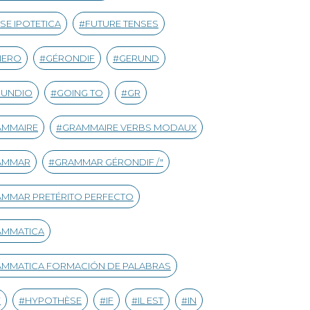
SE IPOTETICA
FUTURE TENSES
NERO
GÉRONDIF
GERUND
RUNDIO
GOING TO
GR
AMMAIRE
GRAMMAIRE VERBS MODAUX
AMMAR
GRAMMAR GÉRONDIF /"
MMAR PRETÉRITO PERFECTO
AMMATICA
MMATICA FORMACIÓN DE PALABRAS
Y
HYPOTHÈSE
IF
IL EST
IN