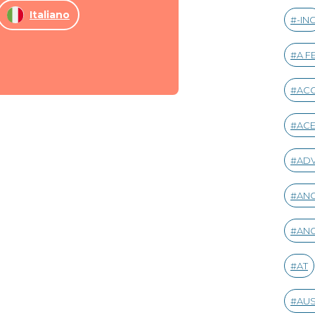
Italiano
-IN
A F
AC
AC
AD
ANG
ANG
AT
AUS