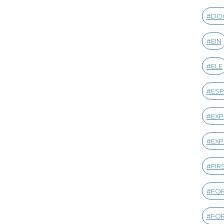
DO
EIN
ELE
ESP
EXP
EXP
FIR
FOR
FOR