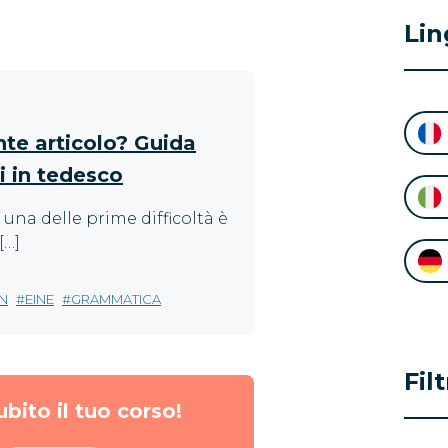
Lin
nte articolo? Guida
li in tedesco
 una delle prime difficoltà è
[…]
IN
EINE
GRAMMATICA
Fil
ubito il tuo corso!