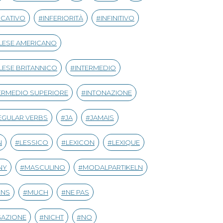
ICATIVO
INFERIORITÀ
INFINITIVO
LESE AMERICANO
LESE BRITANNICO
INTERMEDIO
ERMEDIO SUPERIORE
INTONAZIONE
EGULAR VERBS
JA
JAMAIS
N
LESSICO
LEXICON
LEXIQUE
NY
MASCULINO
MODALPARTIKELN
INS
MUCH
NE PAS
GAZIONE
NICHT
NO