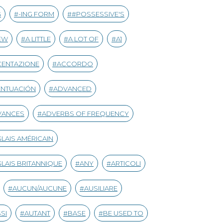
G
-ING FORM
#POSSESSIVE'S
EW
A LITTLE
A LOT OF
A1
CENTAZIONE
ACCORDO
ENTUACIÓN
ADVANCED
VANCES
ADVERBS OF FREQUENCY
LAIS AMÉRICAIN
LAIS BRITANNIQUE
ANY
ARTICOLI
AUCUN/AUCUNE
AUSILIARE
SI
AUTANT
BASE
BE USED TO