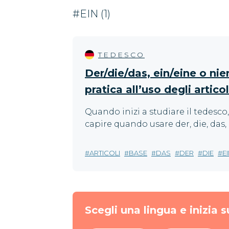
#EIN (1)
TEDESCO
Der/die/das, ein/eine o nie
pratica all’uso degli artico
Quando inizi a studiare il tedesco,
capire quando usare der, die, das, 
ARTICOLI
BASE
DAS
DER
DIE
E
Scegli una lingua e inizia s