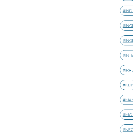
IND
ING
ING
INT
IRR
KEI
MA
MO
NE