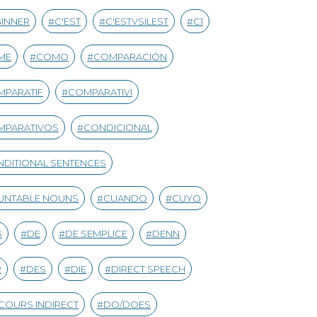
INNER
C'EST
C'ESTVSILEST
C1
ME
COMO
COMPARACIÓN
MPARATIF
COMPARATIVI
MPARATIVOS
CONDICIONAL
DITIONAL SENTENCES
UNTABLE NOUNS
CUANDO
CUYO
S
DE
DE SEMPLICE
DENN
R
DES
DIE
DIRECT SPEECH
COURS INDIRECT
DO/DOES