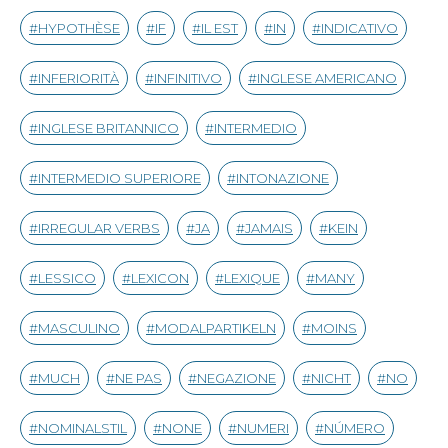
HYPOTHÈSE
IF
IL EST
IN
INDICATIVO
INFERIORITÀ
INFINITIVO
INGLESE AMERICANO
INGLESE BRITANNICO
INTERMEDIO
INTERMEDIO SUPERIORE
INTONAZIONE
IRREGULAR VERBS
JA
JAMAIS
KEIN
LESSICO
LEXICON
LEXIQUE
MANY
MASCULINO
MODALPARTIKELN
MOINS
MUCH
NE PAS
NEGAZIONE
NICHT
NO
NOMINALSTIL
NONE
NUMERI
NÚMERO