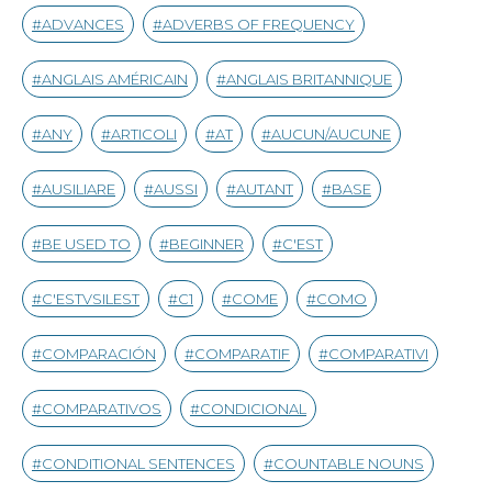
ADVANCES
ADVERBS OF FREQUENCY
ANGLAIS AMÉRICAIN
ANGLAIS BRITANNIQUE
ANY
ARTICOLI
AT
AUCUN/AUCUNE
AUSILIARE
AUSSI
AUTANT
BASE
BE USED TO
BEGINNER
C'EST
C'ESTVSILEST
C1
COME
COMO
COMPARACIÓN
COMPARATIF
COMPARATIVI
COMPARATIVOS
CONDICIONAL
CONDITIONAL SENTENCES
COUNTABLE NOUNS