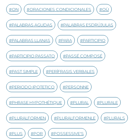
ON
ORACIONES CONDICIONALES
OÙ
PALABRAS AGUDAS
PALABRAS ESDRÚJULAS
PALABRAS LLANAS
PARA
PARTICIPIO
PARTICIPIO PASSATO
PASSÉ COMPOSÉ
PAST SIMPLE
PERÍFRASIS VERBALES
PERIODO IPOTETICO
PERSONNE
PHRASE HYPOTHÉTIQUE
PLURAL
PLURALE
PLURALFORMEN
PLURALFORMENLE
PLURALS
PLUS
POR
POSSESSIVE'S