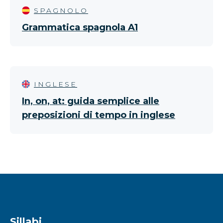
SPAGNOLO
Grammatica spagnola A1
INGLESE
In, on, at: guida semplice alle
preposizioni di tempo in inglese
Sillabi