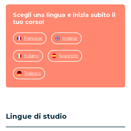
Scegli una lingua e inizia subito il
tuo corso!
Francese
Inglese
Italiano
Spagnolo
Tedesco
Lingue di studio