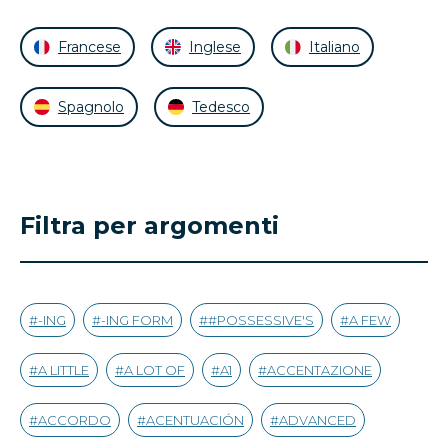
Francese
Inglese
Italiano
Spagnolo
Tedesco
Filtra per argomenti
-ING
-ING FORM
#POSSESSIVE'S
A FEW
A LITTLE
A LOT OF
A1
ACCENTAZIONE
ACCORDO
ACENTUACIÓN
ADVANCED