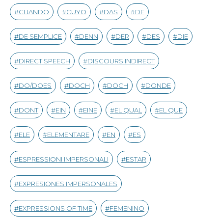
CUANDO
CUYO
DAS
DE
DE SEMPLICE
DENN
DER
DES
DIE
DIRECT SPEECH
DISCOURS INDIRECT
DO/DOES
DOCH
DOCH
DONDE
DONT
EIN
EINE
EL QUAL
EL QUE
ELE
ELEMENTARE
EN
ES
ESPRESSIONI IMPERSONALI
ESTAR
EXPRESIONES IMPERSONALES
EXPRESSIONS OF TIME
FEMENINO