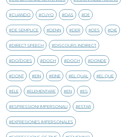
CUANDO
CUYO
DAS
DE
DE SEMPLICE
DENN
DER
DES
DIE
DIRECT SPEECH
DISCOURS INDIRECT
DO/DOES
DOCH
DOCH
DONDE
DONT
EIN
EINE
EL QUAL
EL QUE
ELE
ELEMENTARE
EN
ES
ESPRESSIONI IMPERSONALI
ESTAR
EXPRESIONES IMPERSONALES