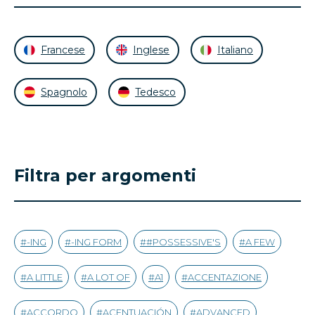
Francese
Inglese
Italiano
Spagnolo
Tedesco
Filtra per argomenti
-ING
-ING FORM
#POSSESSIVE'S
A FEW
A LITTLE
A LOT OF
A1
ACCENTAZIONE
ACCORDO
ACENTUACIÓN
ADVANCED