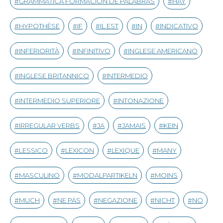
GRAMMATICA FORMACIÓN DE PALABRAS
HAY
HYPOTHÈSE
IF
IL EST
IN
INDICATIVO
INFERIORITÀ
INFINITIVO
INGLESE AMERICANO
INGLESE BRITANNICO
INTERMEDIO
INTERMEDIO SUPERIORE
INTONAZIONE
IRREGULAR VERBS
JA
JAMAIS
KEIN
LESSICO
LEXICON
LEXIQUE
MANY
MASCULINO
MODALPARTIKELN
MOINS
MUCH
NE PAS
NEGAZIONE
NICHT
NO