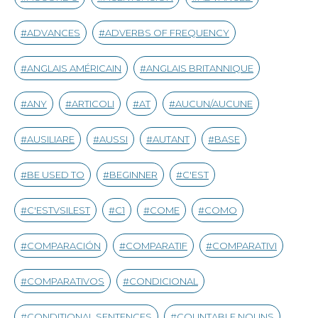
ADVANCES
ADVERBS OF FREQUENCY
ANGLAIS AMÉRICAIN
ANGLAIS BRITANNIQUE
ANY
ARTICOLI
AT
AUCUN/AUCUNE
AUSILIARE
AUSSI
AUTANT
BASE
BE USED TO
BEGINNER
C'EST
C'ESTVSILEST
C1
COME
COMO
COMPARACIÓN
COMPARATIF
COMPARATIVI
COMPARATIVOS
CONDICIONAL
CONDITIONAL SENTENCES
COUNTABLE NOUNS