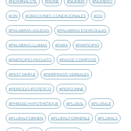
NOMINALSTIL
NONE
NUMERI
NÚMERO
ON
ORACIONES CONDICIONALES
OÙ
PALABRAS AGUDAS
PALABRAS ESDRÚJULAS
PALABRAS LLANAS
PARA
PARTICIPIO
PARTICIPIO PASSATO
PASSÉ COMPOSÉ
PAST SIMPLE
PERÍFRASIS VERBALES
PERIODO IPOTETICO
PERSONNE
PHRASE HYPOTHÉTIQUE
PLURAL
PLURALE
PLURALFORMEN
PLURALFORMENLE
PLURALS