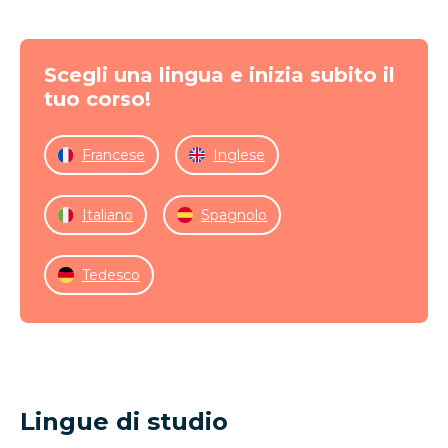
Scegli una lingua e inizia subito il
tuo corso!
Francese
Inglese
Italiano
Spagnolo
Tedesco
Lingue di studio