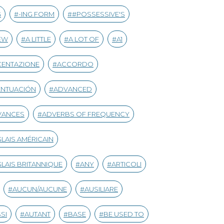
G
-ING FORM
#POSSESSIVE'S
EW
A LITTLE
A LOT OF
A1
CENTAZIONE
ACCORDO
ENTUACIÓN
ADVANCED
VANCES
ADVERBS OF FREQUENCY
LAIS AMÉRICAIN
LAIS BRITANNIQUE
ANY
ARTICOLI
AUCUN/AUCUNE
AUSILIARE
SI
AUTANT
BASE
BE USED TO