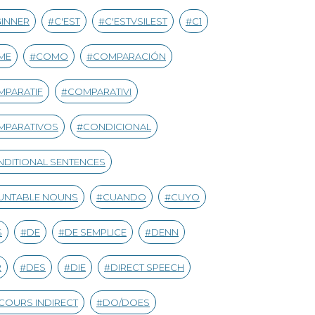
INNER
C'EST
C'ESTVSILEST
C1
ME
COMO
COMPARACIÓN
MPARATIF
COMPARATIVI
MPARATIVOS
CONDICIONAL
DITIONAL SENTENCES
UNTABLE NOUNS
CUANDO
CUYO
S
DE
DE SEMPLICE
DENN
R
DES
DIE
DIRECT SPEECH
COURS INDIRECT
DO/DOES