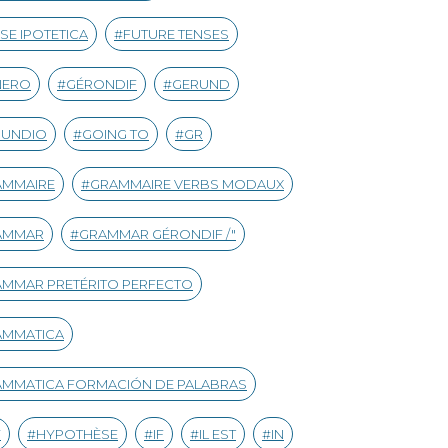
SE IPOTETICA
FUTURE TENSES
NERO
GÉRONDIF
GERUND
RUNDIO
GOING TO
GR
AMMAIRE
GRAMMAIRE VERBS MODAUX
AMMAR
GRAMMAR GÉRONDIF /"
MMAR PRETÉRITO PERFECTO
AMMATICA
MMATICA FORMACIÓN DE PALABRAS
Y
HYPOTHÈSE
IF
IL EST
IN