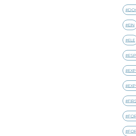
DO
EIN
ELE
ESP
EXP
EXP
FIR
FOR
FOR