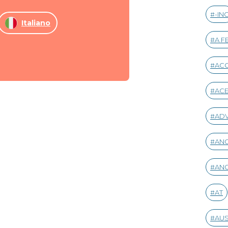
-IN
Italiano
A F
AC
AC
AD
ANG
ANG
AT
AUS