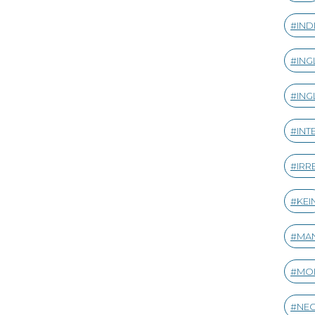
IND
ING
ING
INT
IRR
KEI
MA
MO
NE