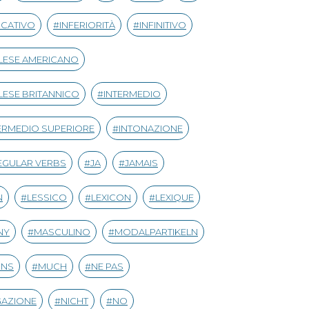
ICATIVO
INFERIORITÀ
INFINITIVO
LESE AMERICANO
LESE BRITANNICO
INTERMEDIO
ERMEDIO SUPERIORE
INTONAZIONE
EGULAR VERBS
JA
JAMAIS
N
LESSICO
LEXICON
LEXIQUE
NY
MASCULINO
MODALPARTIKELN
INS
MUCH
NE PAS
GAZIONE
NICHT
NO