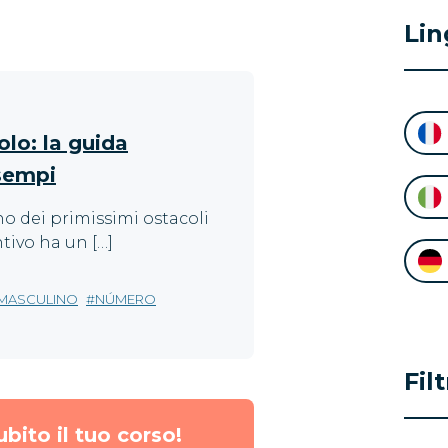
Lin
lo: la guida
sempi
o dei primissimi ostacoli
tivo ha un […]
MASCULINO
NÚMERO
Fil
ubito il tuo corso!