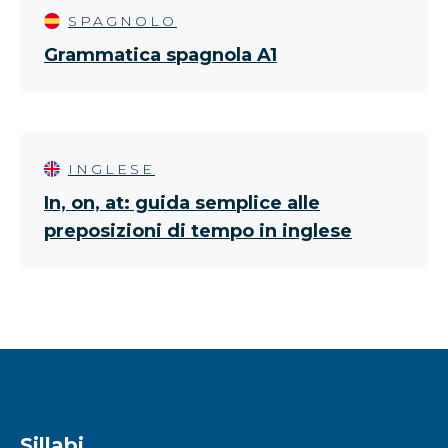
SPAGNOLO
Grammatica spagnola A1
INGLESE
In, on, at: guida semplice alle
preposizioni di tempo in inglese
Sillabi