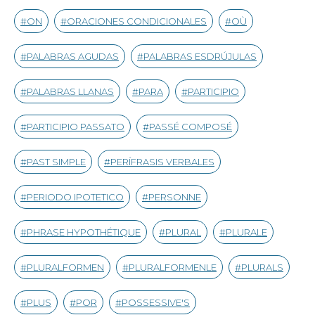
ON
ORACIONES CONDICIONALES
OÙ
PALABRAS AGUDAS
PALABRAS ESDRÚJULAS
PALABRAS LLANAS
PARA
PARTICIPIO
PARTICIPIO PASSATO
PASSÉ COMPOSÉ
PAST SIMPLE
PERÍFRASIS VERBALES
PERIODO IPOTETICO
PERSONNE
PHRASE HYPOTHÉTIQUE
PLURAL
PLURALE
PLURALFORMEN
PLURALFORMENLE
PLURALS
PLUS
POR
POSSESSIVE'S