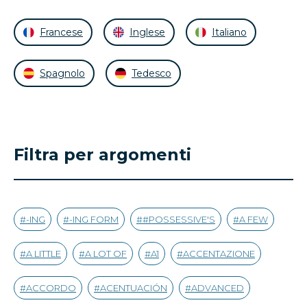
Francese
Inglese
Italiano
Spagnolo
Tedesco
Filtra per argomenti
-ING
-ING FORM
#POSSESSIVE'S
A FEW
A LITTLE
A LOT OF
A1
ACCENTAZIONE
ACCORDO
ACENTUACIÓN
ADVANCED