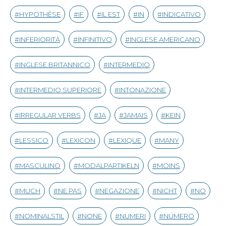
HYPOTHÈSE
IF
IL EST
IN
INDICATIVO
INFERIORITÀ
INFINITIVO
INGLESE AMERICANO
INGLESE BRITANNICO
INTERMEDIO
INTERMEDIO SUPERIORE
INTONAZIONE
IRREGULAR VERBS
JA
JAMAIS
KEIN
LESSICO
LEXICON
LEXIQUE
MANY
MASCULINO
MODALPARTIKELN
MOINS
MUCH
NE PAS
NEGAZIONE
NICHT
NO
NOMINALSTIL
NONE
NUMERI
NÚMERO