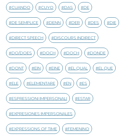
CUANDO
CUYO
DAS
DE
DE SEMPLICE
DENN
DER
DES
DIE
DIRECT SPEECH
DISCOURS INDIRECT
DO/DOES
DOCH
DOCH
DONDE
DONT
EIN
EINE
EL QUAL
EL QUE
ELE
ELEMENTARE
EN
ES
ESPRESSIONI IMPERSONALI
ESTAR
EXPRESIONES IMPERSONALES
EXPRESSIONS OF TIME
FEMENINO