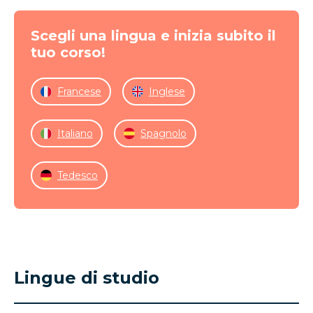
Scegli una lingua e inizia subito il
tuo corso!
Francese
Inglese
Italiano
Spagnolo
Tedesco
Lingue di studio