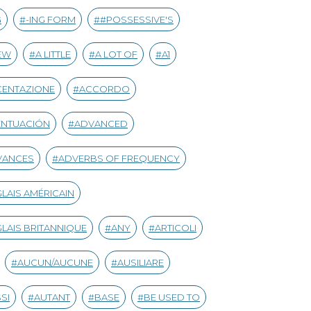
G
-ING FORM
#POSSESSIVE'S
EW
A LITTLE
A LOT OF
A1
CENTAZIONE
ACCORDO
ENTUACIÓN
ADVANCED
VANCES
ADVERBS OF FREQUENCY
LAIS AMÉRICAIN
LAIS BRITANNIQUE
ANY
ARTICOLI
AUCUN/AUCUNE
AUSILIARE
SI
AUTANT
BASE
BE USED TO