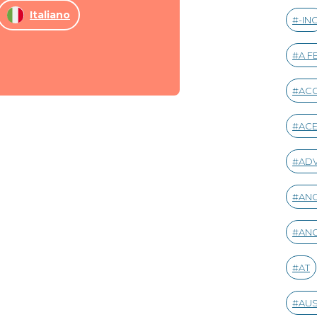
Italiano
-IN
A F
AC
AC
AD
ANG
ANG
AT
AUS