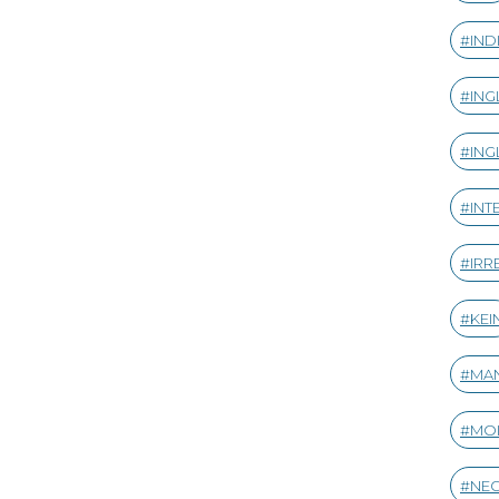
IND
ING
ING
INT
IRR
KEI
MA
MO
NE