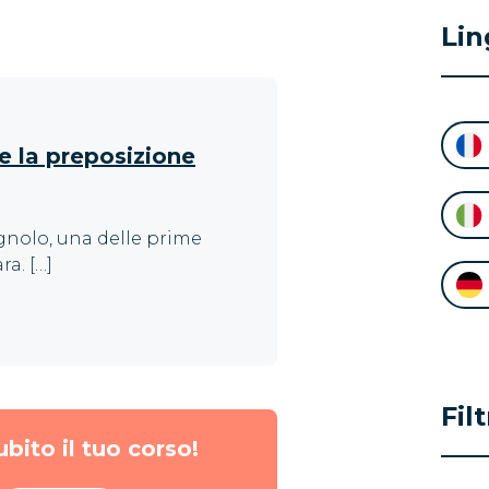
Lin
e la preposizione
agnolo, una delle prime
ra. […]
Fil
ubito il tuo corso!