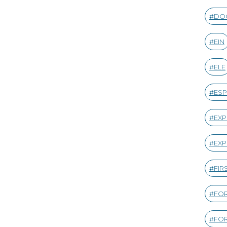
DO
EIN
ELE
ESP
EXP
EXP
FIR
FOR
FOR