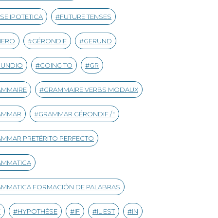
SE IPOTETICA
FUTURE TENSES
NERO
GÉRONDIF
GERUND
RUNDIO
GOING TO
GR
AMMAIRE
GRAMMAIRE VERBS MODAUX
AMMAR
GRAMMAR GÉRONDIF /"
MMAR PRETÉRITO PERFECTO
AMMATICA
MMATICA FORMACIÓN DE PALABRAS
Y
HYPOTHÈSE
IF
IL EST
IN