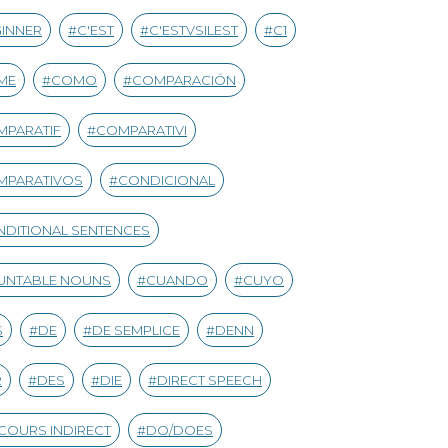
INNER
C'EST
C'ESTVSILEST
C1
ME
COMO
COMPARACIÓN
MPARATIF
COMPARATIVI
MPARATIVOS
CONDICIONAL
DITIONAL SENTENCES
UNTABLE NOUNS
CUANDO
CUYO
S
DE
DE SEMPLICE
DENN
R
DES
DIE
DIRECT SPEECH
COURS INDIRECT
DO/DOES