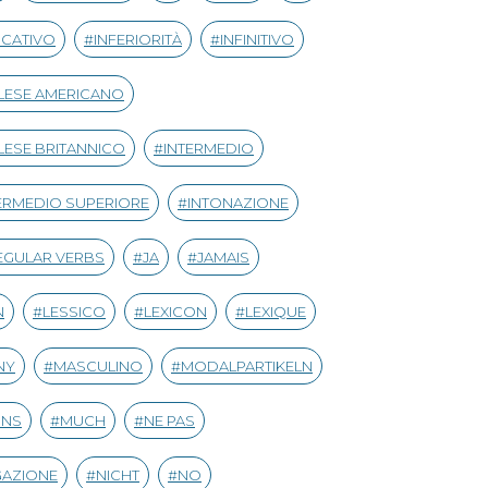
ICATIVO
INFERIORITÀ
INFINITIVO
LESE AMERICANO
LESE BRITANNICO
INTERMEDIO
ERMEDIO SUPERIORE
INTONAZIONE
EGULAR VERBS
JA
JAMAIS
N
LESSICO
LEXICON
LEXIQUE
NY
MASCULINO
MODALPARTIKELN
INS
MUCH
NE PAS
GAZIONE
NICHT
NO