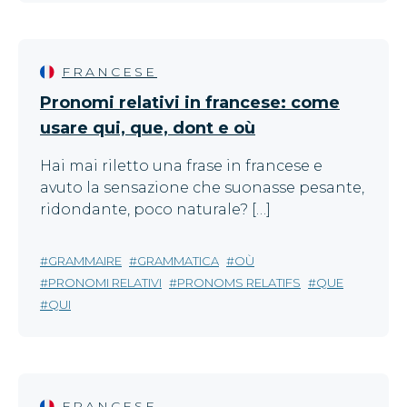
FRANCESE
Pronomi relativi in francese: come
usare qui, que, dont e où
Hai mai riletto una frase in francese e
avuto la sensazione che suonasse pesante,
ridondante, poco naturale? […]
GRAMMAIRE
GRAMMATICA
OÙ
PRONOMI RELATIVI
PRONOMS RELATIFS
QUE
QUI
FRANCESE