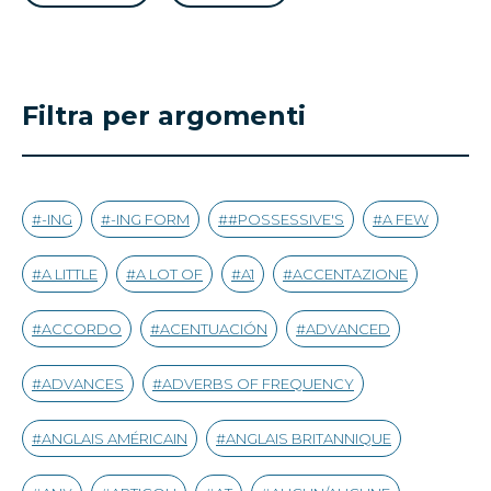
Filtra per argomenti
-ING
-ING FORM
#POSSESSIVE'S
A FEW
A LITTLE
A LOT OF
A1
ACCENTAZIONE
ACCORDO
ACENTUACIÓN
ADVANCED
ADVANCES
ADVERBS OF FREQUENCY
ANGLAIS AMÉRICAIN
ANGLAIS BRITANNIQUE