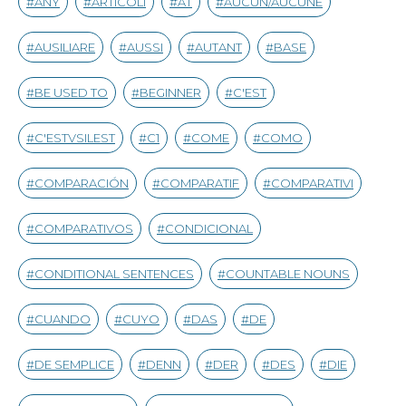
ANY
ARTICOLI
AT
AUCUN/AUCUNE
AUSILIARE
AUSSI
AUTANT
BASE
BE USED TO
BEGINNER
C'EST
C'ESTVSILEST
C1
COME
COMO
COMPARACIÓN
COMPARATIF
COMPARATIVI
COMPARATIVOS
CONDICIONAL
CONDITIONAL SENTENCES
COUNTABLE NOUNS
CUANDO
CUYO
DAS
DE
DE SEMPLICE
DENN
DER
DES
DIE