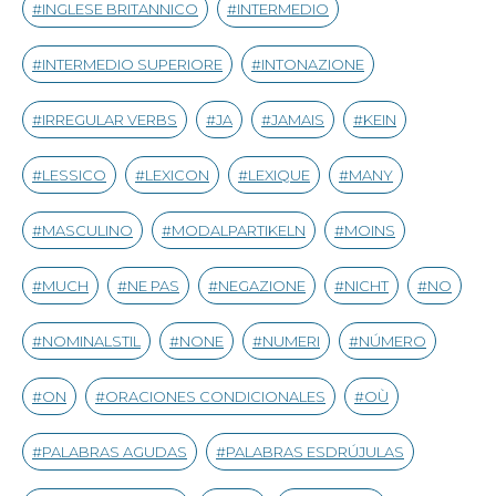
INGLESE BRITANNICO
INTERMEDIO
INTERMEDIO SUPERIORE
INTONAZIONE
IRREGULAR VERBS
JA
JAMAIS
KEIN
LESSICO
LEXICON
LEXIQUE
MANY
MASCULINO
MODALPARTIKELN
MOINS
MUCH
NE PAS
NEGAZIONE
NICHT
NO
NOMINALSTIL
NONE
NUMERI
NÚMERO
ON
ORACIONES CONDICIONALES
OÙ
PALABRAS AGUDAS
PALABRAS ESDRÚJULAS