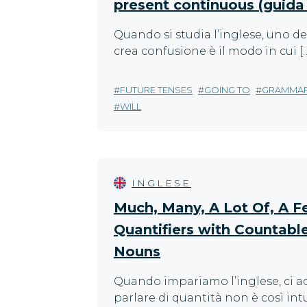
present continuous (guida
Quando si studia l’inglese, uno de
crea confusione è il modo in cui [
FUTURE TENSES
GOING TO
GRAMMA
WILL
INGLESE
Much, Many, A Lot Of, A Fe
Quantifiers with Countabl
Nouns
Quando impariamo l’inglese, ci 
parlare di quantità non è così int