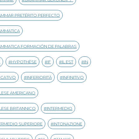
MMAR PRETÉRITO PERFECTO
AMMATICA
MMATICA FORMACIÓN DE PALABRAS
Y
HYPOTHÈSE
IF
IL EST
IN
ICATIVO
INFERIORITÀ
INFINITIVO
LESE AMERICANO
LESE BRITANNICO
INTERMEDIO
ERMEDIO SUPERIORE
INTONAZIONE