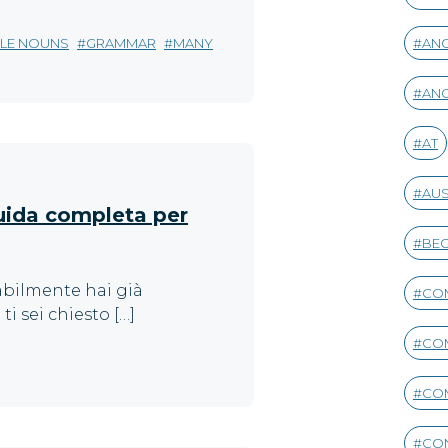
LE NOUNS
GRAMMAR
MANY
ANG
ANG
AT
AUS
uida completa per
BEG
abilmente hai già
CO
i sei chiesto […]
CO
CO
CON