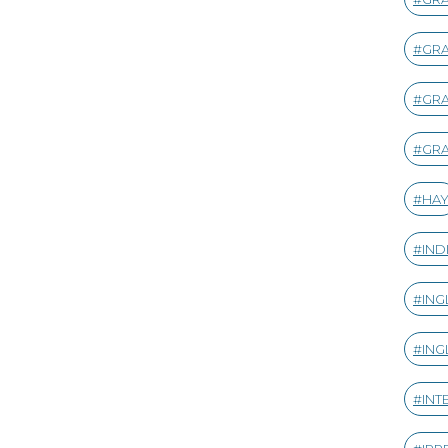
GRA
GR
GRA
HA
IND
ING
ING
INT