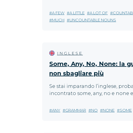
A FEW
A LITTLE
A LOT OF
COUNTAB
MUCH
UNCOUNTABLE NOUNS
INGLESE
Some, Any, No, None: la g
non sbagliare più
Se stai imparando l’inglese, prob
incontrato some, any, no e none e t
ANY
GRAMMAR
NO
NONE
SOME