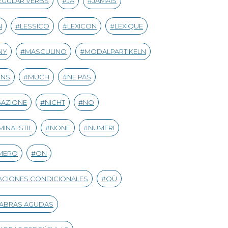
EGULAR VERBS
JA
JAMAIS
N
LESSICO
LEXICON
LEXIQUE
NY
MASCULINO
MODALPARTIKELN
INS
MUCH
NE PAS
GAZIONE
NICHT
NO
INALSTIL
NONE
NUMERI
MERO
ON
CIONES CONDICIONALES
OÙ
LABRAS AGUDAS