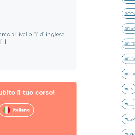
CO
DA
o al livello B1 di inglese.
[…]
DE
DIS
DO
EIN
ubito il tuo corso!
ELE
Italiano
ESP
EXP