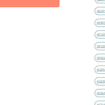
EXP
FIR
FOR
FOR
FRA
GÉ
GE
GR
GR