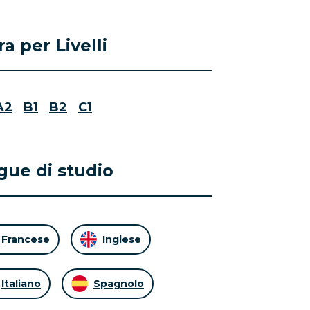
tra per Livelli
A2
B1
B2
C1
gue di studio
Francese
Inglese
Italiano
Spagnolo