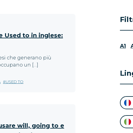
Fil
e Used to in inglese:
A1
lesi che generano più
 occupano un […]
Lin
A
USED TO
sare will, going to e