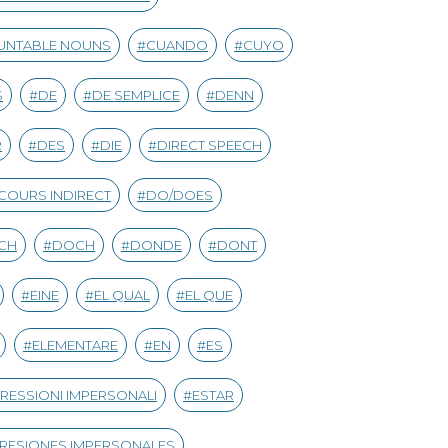
UNTABLE NOUNS
CUANDO
CUYO
S
DE
DE SEMPLICE
DENN
R
DES
DIE
DIRECT SPEECH
COURS INDIRECT
DO/DOES
CH
DOCH
DONDE
DONT
EINE
EL QUAL
EL QUE
ELEMENTARE
EN
ES
RESSIONI IMPERSONALI
ESTAR
RESIONES IMPERSONALES