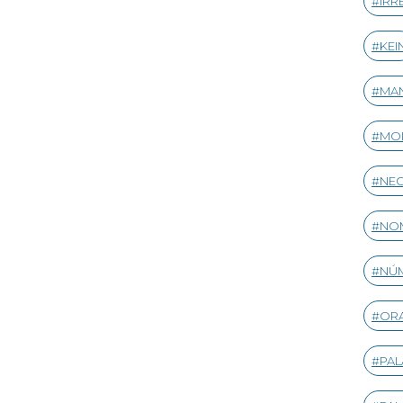
IRR
KEI
MA
MO
NE
NOM
NÚ
ORA
PA