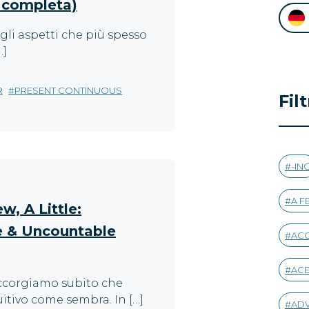
 completa)
gli aspetti che più spesso
…]
R
PRESENT CONTINUOUS
Fil
-IN
A F
w, A Little:
e & Uncountable
AC
AC
accorgiamo subito che
uitivo come sembra. In […]
AD