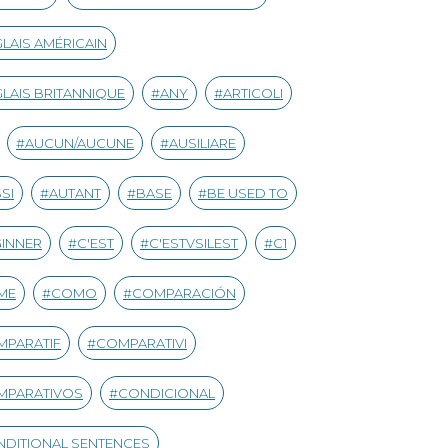
LAIS AMÉRICAIN
LAIS BRITANNIQUE
ANY
ARTICOLI
AUCUN/AUCUNE
AUSILIARE
SI
AUTANT
BASE
BE USED TO
INNER
C'EST
C'ESTVSILEST
C1
ME
COMO
COMPARACIÓN
MPARATIF
COMPARATIVI
MPARATIVOS
CONDICIONAL
DITIONAL SENTENCES