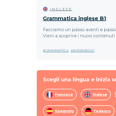
INGLESE
Grammatica inglese B1
Facciamo un passo avanti e passiam
Vieni a scoprire i nuovi contenuti 
GRAMMATICA
INTERMEDIO
Scegli una lingua e inizia s
Francese
Inglese
Spagnolo
Tedesco