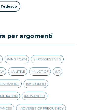
Tedesco
tra per argomenti
G
-ING FORM
#POSSESSIVE'S
EW
A LITTLE
A LOT OF
A1
CENTAZIONE
ACCORDO
ENTUACIÓN
ADVANCED
VANCES
ADVERBS OF FREQUENCY