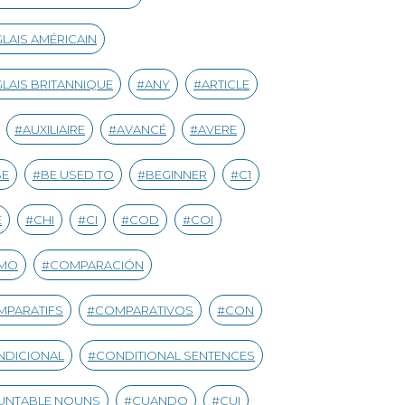
LAIS AMÉRICAIN
LAIS BRITANNIQUE
ANY
ARTICLE
AUXILIAIRE
AVANCÉ
AVERE
SE
BE USED TO
BEGINNER
C1
E
CHI
CI
COD
COI
MO
COMPARACIÓN
MPARATIFS
COMPARATIVOS
CON
NDICIONAL
CONDITIONAL SENTENCES
UNTABLE NOUNS
CUANDO
CUI