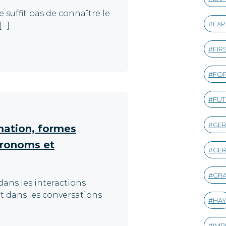
e suffit pas de connaître le
EXP
[…]
FIR
FOR
FUT
GE
rmation, formes
pronoms et
GER
GR
 dans les interactions
ît dans les conversations
HA
IMP