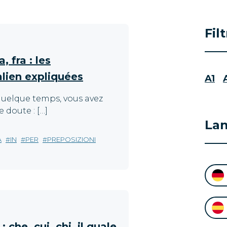
Fil
a, fra : les
alien expliquées
A1
 quelque temps, vous avez
doute : […]
La
A
IN
PER
PREPOSIZIONI
 che, cui, chi, il quale