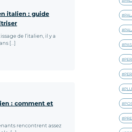
PA
 italien : guide
PAL
triser
PAL
age de l’italien, il y a
ans […]
PA
PER
PER
PL
lien : comment et
POS
PRE
renants rencontrent assez