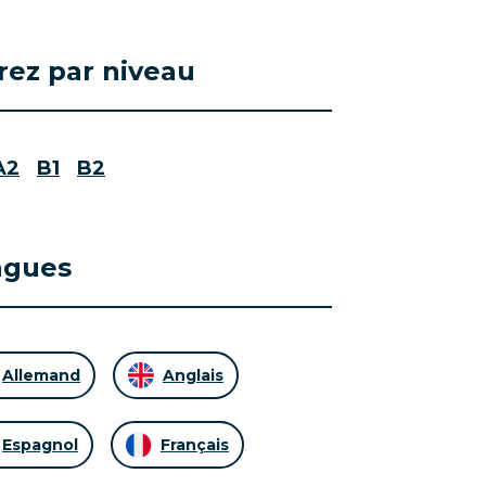
trez par niveau
A2
B1
B2
ngues
Allemand
Anglais
Espagnol
Français