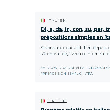
ITALIEN
Di, a, da, in, con, su, per, tr
prépositions simples en it
Si vous apprenez l’italien depuis
sûrement déjà vécu ce moment de 
A
CON
DA
DI
FRA
GRAMMATIC
PREPOSIZIONI SEMPLICI
TRA
ITALIEN
Pronoms relatifs en italien :