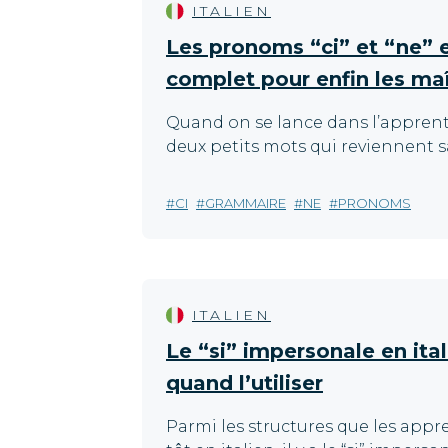
ITALIEN
Les pronoms “ci” et “ne” en
complet pour enfin les maî
Quand on se lance dans l’apprentiss
deux petits mots qui reviennent s
CI
GRAMMAIRE
NE
PRONOMS
ITALIEN
Le “si” impersonale en ita
quand l’utiliser
Parmi les structures que les app