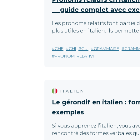
— guide complet avec ex
Les pronoms relatifs font partie 
plus utiles en italien. Ils permetten
CHE
CHI
CUI
GRAMMAIRE
GRAMM
PRONOMI RELATIVI
ITALIEN
Le gérondif en italien : fo
exemples
Si vous apprenez l’italien, vous 
rencontré des formes verbales qui