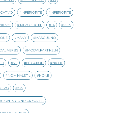
ICATIVO
INFÉRIORITÉ
INFERIORITÉ
INITIVO
INTRODUCTIF
JA
KEIN
IQUE
MANY
MASCULINO
DAL VERBS
MODALPARTIKELN
CH
NE
NÉGATION
NICHT
NOMINALSTIL
NONE
MERO
ON
CIONES CONDICIONALES