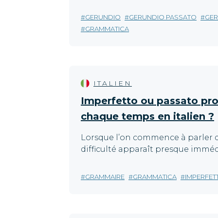
GERUNDIO
GERUNDIO PASSATO
GER
GRAMMATICA
ITALIEN
Imperfetto ou passato pros
chaque temps en italien ?
Lorsque l’on commence à parler d
difficulté apparaît presque immédia
GRAMMAIRE
GRAMMATICA
IMPERFET