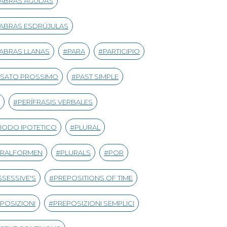
LABRAS AGUDAS
ABRAS ESDRÚJULAS
ABRAS LLANAS
PARA
PARTICIPIO
SSATO PROSSIMO
PAST SIMPLE
PERÍFRASIS VERBALES
IODO IPOTETICO
PLURAL
URALFORMEN
PLURALS
POR
SESSIVE'S
PREPOSITIONS OF TIME
POSIZIONI
PREPOSIZIONI SEMPLICI