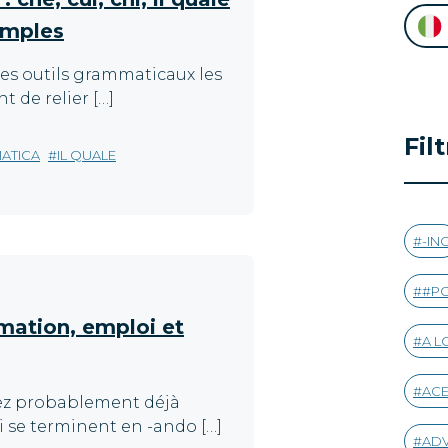
emples
des outils grammaticaux les
t de relier […]
Fil
ATICA
IL QUALE
-IN
#PO
rmation, emploi et
A L
AC
avez probablement déjà
 se terminent en -ando […]
AD