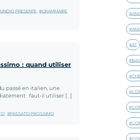
UNDIO PRESENTE
GRAMMAIRE
ANG
ANG
AT
BA
simo : quand utiliser
CH
u passé en italien, une
CO
tement : faut-il utiliser […]
CO
TO
PASSATO PROSSIMO
CO
CO