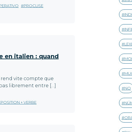
PERATIVO
PROCLISE
IND
INF
LEX
e en italien : quand
MO
MU
e rend vite compte que
pas librement entre […]
NO
ÉPOSITION + VERBE
NÚ
ORA