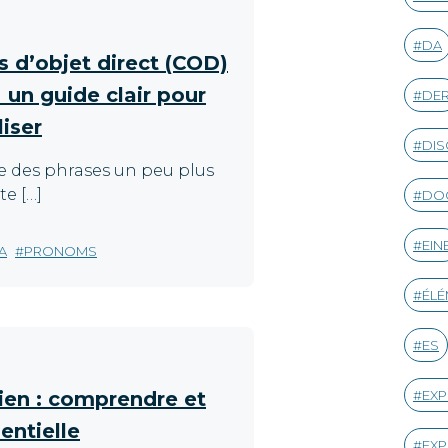
DA
d’objet direct (COD)
: un guide clair pour
DE
liser
DIS
 des phrases un peu plus
te […]
DO
EIN
A
PRONOMS
ÉLÉ
ES
lien : comprendre et
EXP
entielle
EXP