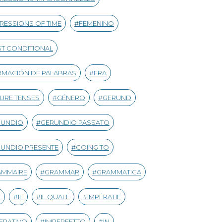
RESSIONS OF TIME
FEMENINO
ST CONDITIONAL
MACIÓN DE PALABRAS
FRA
URE TENSES
GÉNERO
GERUND
RUNDIO
GERUNDIO PASSATO
UNDIO PRESENTE
GOING TO
AMMAIRE
GRAMMAR
GRAMMATICA
Y
IF
IL QUALE
IMPÉRATIF
ERATIVO
IMPERFETTO
IN