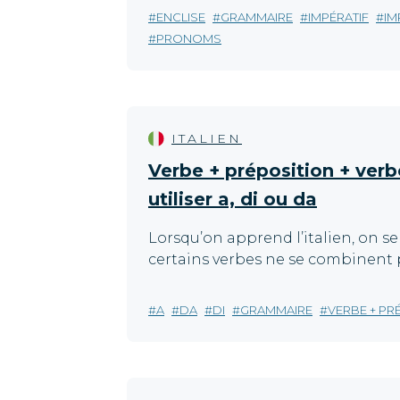
ENCLISE
GRAMMAIRE
IMPÉRATIF
IM
PRONOMS
ITALIEN
Verbe + préposition + verb
utiliser a, di ou da
Lorsqu’on apprend l’italien, on s
certains verbes ne se combinent 
A
DA
DI
GRAMMAIRE
VERBE + PR