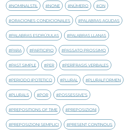
NOMINALSTIL
NONE
NÚMERO
ON
ORACIONES CONDICIONALES
PALABRAS AGUDAS
PALABRAS ESDRÚJULAS
PALABRAS LLANAS
PARA
PARTICIPIO
PASSATO PROSSIMO
PAST SIMPLE
PER
PERÍFRASIS VERBALES
PERIODO IPOTETICO
PLURAL
PLURALFORMEN
PLURALS
POR
POSSESSIVE'S
PREPOSITIONS OF TIME
PREPOSIZIONI
PREPOSIZIONI SEMPLICI
PRESENT CONTINOUS