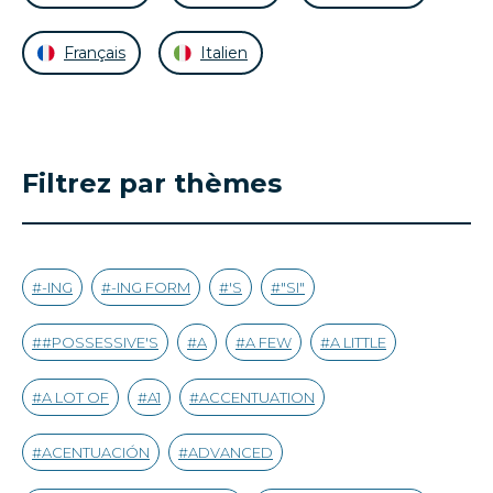
Français
Italien
Filtrez par thèmes
-ING
-ING FORM
'S
"SI"
#POSSESSIVE'S
A
A FEW
A LITTLE
A LOT OF
A1
ACCENTUATION
ACENTUACIÓN
ADVANCED