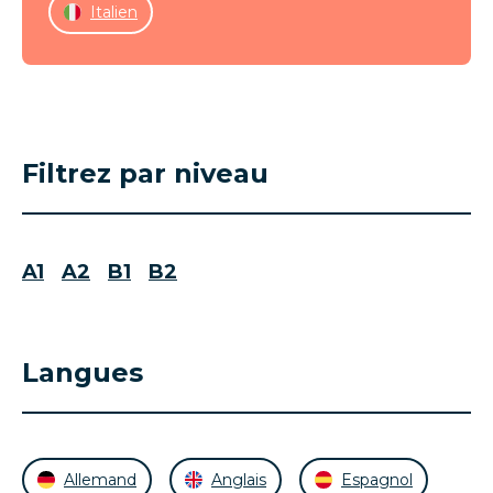
Italien
Filtrez par niveau
A1
A2
B1
B2
Langues
Allemand
Anglais
Espagnol