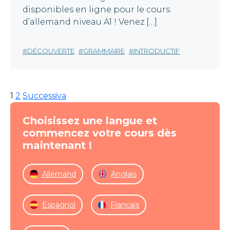
disponibles en ligne pour le cours
d’allemand niveau A1 ! Venez […]
DÉCOUVERTE
GRAMMAIRE
INTRODUCTIF
1
2
Successiva
Choisissez une langue et
commencez votre cours dès
maintenant !
Allemand
Anglais
Espagnol
Français