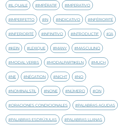
IL QUALE
IMPÉRATIF
IMPERATIVO
IMPERFETTO
IN
INDICATIVO
INFÉRIORITÉ
INFERIORITÉ
INFINITIVO
INTRODUCTIF
JA
KEIN
LEXIQUE
MANY
MASCULINO
MODAL VERBS
MODALPARTIKELN
MUCH
NE
NÉGATION
NICHT
NO
NOMINALSTIL
NONE
NÚMERO
ON
ORACIONES CONDICIONALES
PALABRAS AGUDAS
PALABRAS ESDRÚJULAS
PALABRAS LLANAS