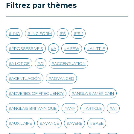
Filtrez par thèmes
-ING
-ING FORM
'S
"SI"
#POSSESSIVE'S
A
A FEW
A LITTLE
A LOT OF
A1
ACCENTUATION
ACENTUACIÓN
ADVANCED
ADVERBS OF FREQUENCY
ANGLAIS AMÉRICAIN
ANGLAIS BRITANNIQUE
ANY
ARTICLE
AT
AUXILIAIRE
AVANCÉ
AVERE
BASE