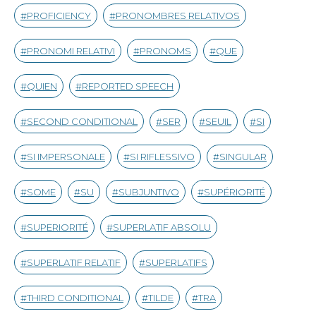
PROFICIENCY
PRONOMBRES RELATIVOS
PRONOMI RELATIVI
PRONOMS
QUE
QUIEN
REPORTED SPEECH
SECOND CONDITIONAL
SER
SEUIL
SI
SI IMPERSONALE
SI RIFLESSIVO
SINGULAR
SOME
SU
SUBJUNTIVO
SUPÉRIORITÉ
SUPERIORITÉ
SUPERLATIF ABSOLU
SUPERLATIF RELATIF
SUPERLATIFS
THIRD CONDITIONAL
TILDE
TRA