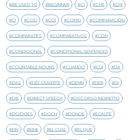
BE USED TO
BEGINNER
C1
CHE
CHI
CI
COD
COI
COMO
COMPARACIÓN
COMPARATIFS
COMPARATIVOS
CON
CONDICIONAL
CONDITIONAL SENTENCES
COUNTABLE NOUNS
CUANDO
CUI
DA
DAS
DÉCOUVERTE
DENN
DER
DI
DIE
DIRECT SPEECH
DISCORSO INDIRETTO
DO/DOES
DOCH
DONDE
ÉGALITÉ
EIN
EINE
EL CUAL
EL QUE