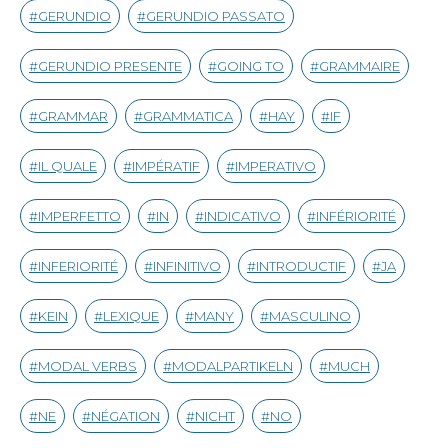
GERUNDIO
GERUNDIO PASSATO
GERUNDIO PRESENTE
GOING TO
GRAMMAIRE
GRAMMAR
GRAMMATICA
HAY
IF
IL QUALE
IMPÉRATIF
IMPERATIVO
IMPERFETTO
IN
INDICATIVO
INFÉRIORITÉ
INFERIORITÉ
INFINITIVO
INTRODUCTIF
JA
KEIN
LEXIQUE
MANY
MASCULINO
MODAL VERBS
MODALPARTIKELN
MUCH
NE
NÉGATION
NICHT
NO