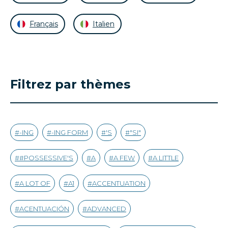
Français
Italien
Filtrez par thèmes
-ING
-ING FORM
'S
"SI"
#POSSESSIVE'S
A
A FEW
A LITTLE
A LOT OF
A1
ACCENTUATION
ACENTUACIÓN
ADVANCED