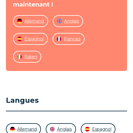
maintenant !
Allemand
Anglais
Espagnol
Français
Italien
Langues
Allemand
Anglais
Espagnol