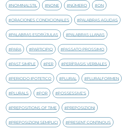
NOMINALSTIL
NONE
NÚMERO
ON
ORACIONES CONDICIONALES
PALABRAS AGUDAS
PALABRAS ESDRÚJULAS
PALABRAS LLANAS
PARA
PARTICIPIO
PASSATO PROSSIMO
PAST SIMPLE
PER
PERÍFRASIS VERBALES
PERIODO IPOTETICO
PLURAL
PLURALFORMEN
PLURALS
POR
POSSESSIVE'S
PREPOSITIONS OF TIME
PREPOSIZIONI
PREPOSIZIONI SEMPLICI
PRESENT CONTINOUS