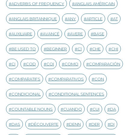
ADVERBS OF FREQUENCY
ANGLAIS AMÉRICAIN
ANGLAIS BRITANNIQUE
ANY
ARTICLE
AT
AUXILIAIRE
AVANCÉ
AVERE
BASE
BE USED TO
BEGINNER
C1
CHE
CHI
CI
COD
COI
COMO
COMPARACIÓN
COMPARATIFS
COMPARATIVOS
CON
CONDICIONAL
CONDITIONAL SENTENCES
COUNTABLE NOUNS
CUANDO
CUI
DA
DAS
DÉCOUVERTE
DENN
DER
DI