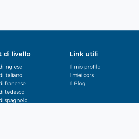
 di livello
Link utili
di inglese
Il mio profilo
di italiano
I miei corsi
di francese
Il Blog
di tedesco
di spagnolo
© 2015 -
2026
Capturator S.r.l
.
All Rights Reserved