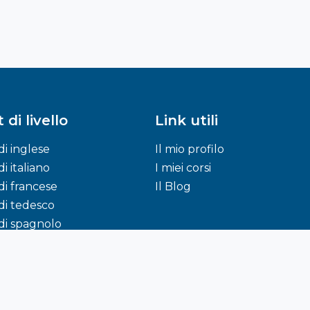
 di livello
Link utili
di inglese
Il mio profilo
di italiano
I miei corsi
di francese
Il Blog
di tedesco
di spagnolo
© 2015 -
2026
Capturator S.r.l
.
All Rights Reserved