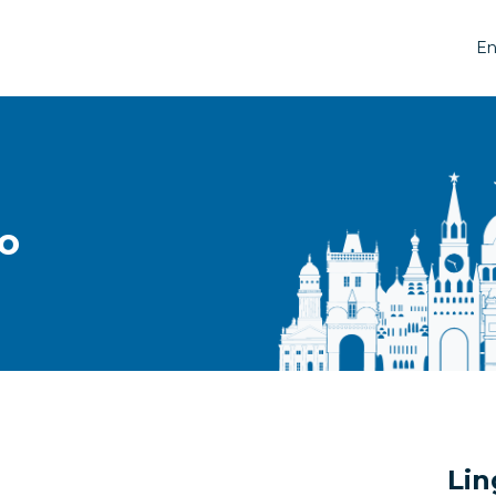
En
to
Lin