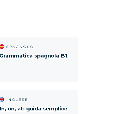
SPAGNOLO
Grammatica spagnola B1
INGLESE
In, on, at: guida semplice