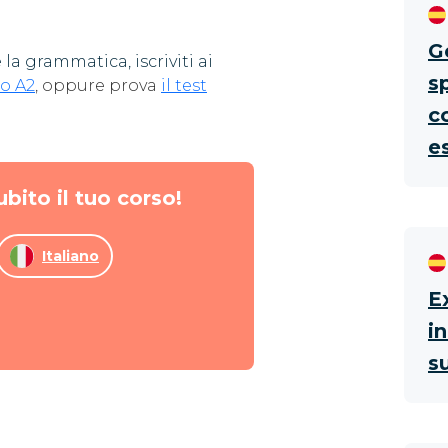
G
la grammatica, iscriviti ai
s
lo A2
, oppure prova
il test
c
e
ubito il tuo corso!
Italiano
E
i
s