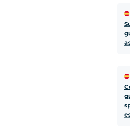
S
g
a
C
g
s
e