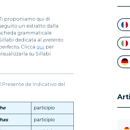
Ti proponiamo qui di
seguito un estratto dalla
scheda grammaticale
Sillabi dedicata al
pretérito
perfecto
.
Clicca
qui
per
visualizzarla su Sillabi.
 Presente de Indicativo del
Art
he
participio
has
participio