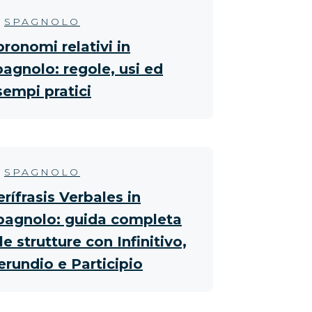
SPAGNOLO
pronomi relativi in
pagnolo: regole, usi ed
sempi pratici
SPAGNOLO
erífrasis Verbales in
pagnolo: guida completa
le strutture con Infinitivo,
erundio e Participio