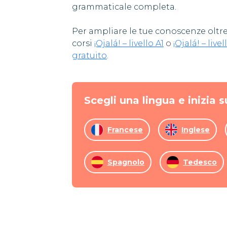
grammaticale completa.
Per ampliare le tue conoscenze oltre 
corsi
¡Ojalá! – livello A1
o
¡Ojalá! – livel
gratuito
.
Scegli una lingua e inizia s
Francese
Inglese
Spagnolo
Tedesco