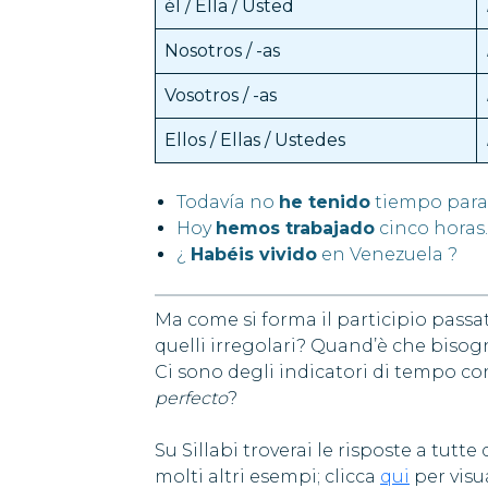
él / Ella / Usted
Nosotros / -as
Vosotros / -as
Ellos / Ellas / Ustedes
Todavía no
he tenido
tiempo para
Hoy
hemos trabajado
cinco horas.
¿
Habéis vivido
en Venezuela ?
Ma come si forma il participio passa
quelli irregolari? Quand’è che bisog
Ci sono degli indicatori di tempo con
perfecto
?
Su Sillabi troverai le risposte a tut
molti altri esempi; clicca
qui
per visu