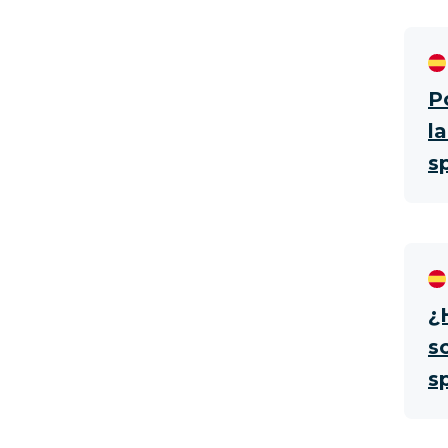
P
l
s
¿
s
s