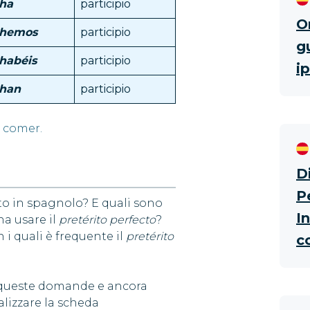
ha
participio
O
hemos
participio
g
habéis
participio
i
han
participio
 comer.
D
P
to in spagnolo? E quali sono
I
na usare il
pretérito perfecto
?
 i quali è frequente il
pretérito
c
te queste domande e ancora
alizzare la scheda