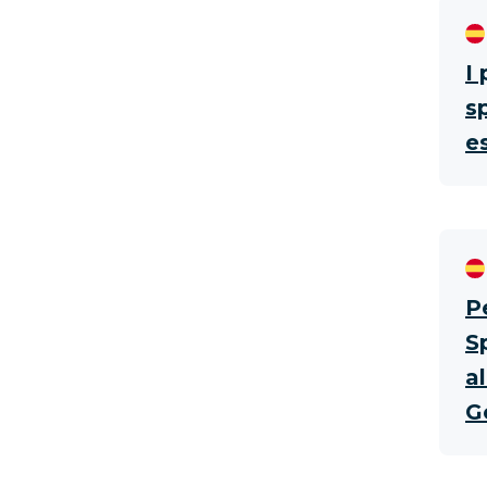
I 
s
e
P
S
al
G