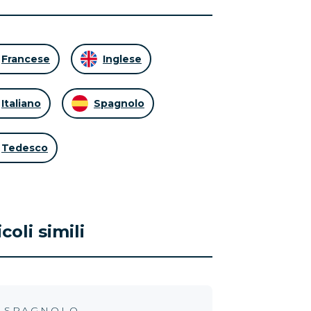
Francese
Inglese
Italiano
Spagnolo
Tedesco
icoli simili
SPAGNOLO