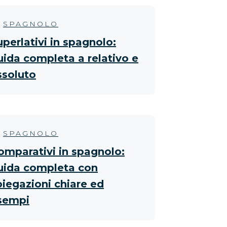
SPAGNOLO
uperlativi in spagnolo:
uida completa a relativo e
ssoluto
SPAGNOLO
omparativi in spagnolo:
uida completa con
piegazioni chiare ed
sempi