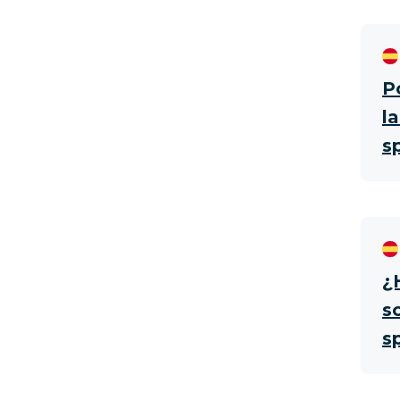
P
l
s
¿
s
s