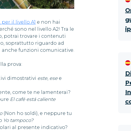
O
g
er il livello A1
e non hai
i
rché sono nel livello A2! Tra le
, potrai trovare i contenuti
o, soprattutto riguardo ad
ma anche funzioni comunicative.
lla prova:
D
tivi dimostrativi
este
,
ese
e
P
I
llente, come te ne lamenterai?
ure
El café está caliente
c
o
(Non ho soldi), e neppure tu
o
Yo tampoco?
olari al presente indicativo?