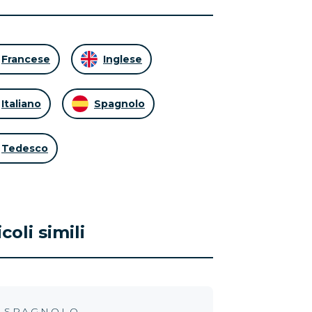
Francese
Inglese
Italiano
Spagnolo
Tedesco
icoli simili
SPAGNOLO