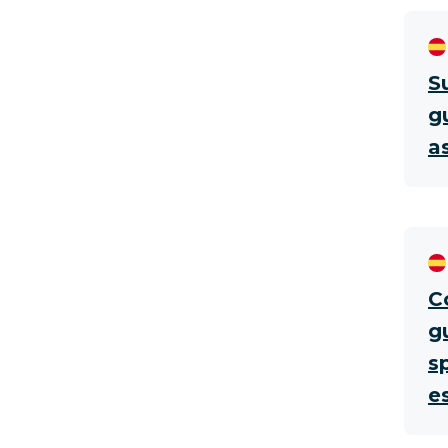
S
g
a
C
g
s
e