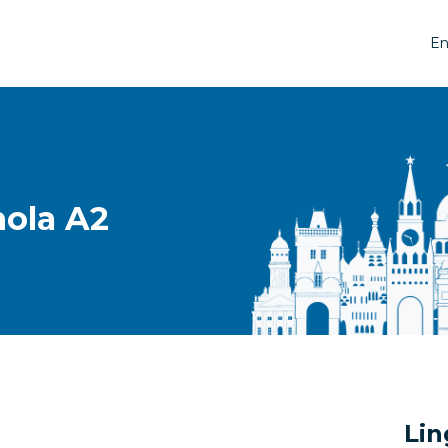
En
ola A2
Lin