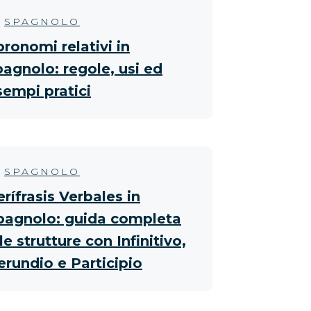
SPAGNOLO
pronomi relativi in
pagnolo: regole, usi ed
sempi pratici
SPAGNOLO
erífrasis Verbales in
pagnolo: guida completa
le strutture con Infinitivo,
erundio e Participio