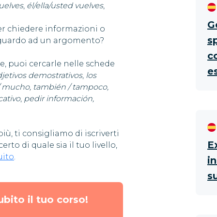
uelves
,
él/ella/usted vuelves
,
G
er chiedere informazioni o
s
iguardo ad un argomento?
c
te, puoi cercarle nelle schede
e
djetivos demostrativos
,
los
 mucho, también / tampoco,
cativo
,
pedir información,
ù, ti consigliamo di iscriverti
E
erto di quale sia il tuo livello,
uito
.
i
s
ubito il tuo corso!