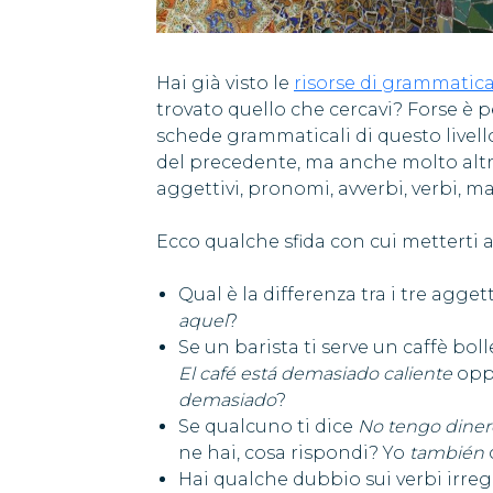
Hai già visto le
risorse di grammatica p
trovato quello che cercavi? Forse è pe
schede grammaticali di questo livello
del precedente, ma anche molto altr
aggettivi, pronomi, avverbi, verbi, 
Ecco qualche sfida con cui metterti a
Qual è la differenza tra i tre agget
aquel
?
Se un barista ti serve un caffè bo
El café está demasiado caliente
opp
demasiado
?
Se qualcuno ti dice
No tengo diner
ne hai, cosa rispondi? Yo
también
Hai qualche dubbio sui verbi irreg