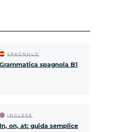
SPAGNOLO
Grammatica spagnola B1
INGLESE
In, on, at: guida semplice