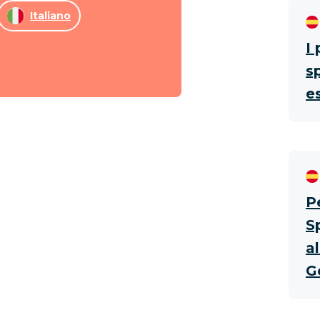
Italiano
I 
s
e
P
S
al
G