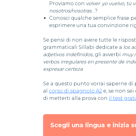
Proviamo con
volver
:
yo vuelvo
,
tú v
nosotros/nosotras
…?
Conosci qualche semplice frase p
esprimere una tua convinzione r
Se pensi di non avere tutte le rispos
grammaticali Sillabi dedicate a
los a
adjetivos indefinidos,
gli avverbi
muy /
verbos irregulares en presente de indi
expresar certeza
.
Se a questo punto vorrai saperne di pi
al
corso di spagnolo A2
e, se non sei c
di metterti alla prova con
il test grat
Scegli una lingua e inizia s