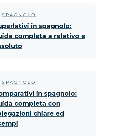
SPAGNOLO
uperlativi in spagnolo:
uida completa a relativo e
ssoluto
SPAGNOLO
omparativi in spagnolo:
uida completa con
piegazioni chiare ed
sempi