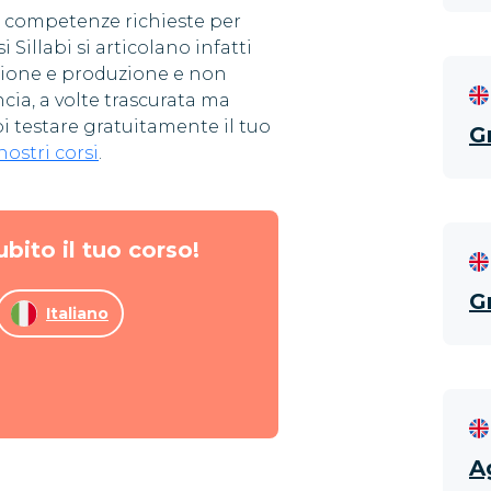
e competenze richieste per
 Sillabi si articolano infatti
sione e produzione e non
ia, a volte trascurata ma
oi testare gratuitamente il tuo
G
 nostri corsi
.
ubito il tuo corso!
G
Italiano
A