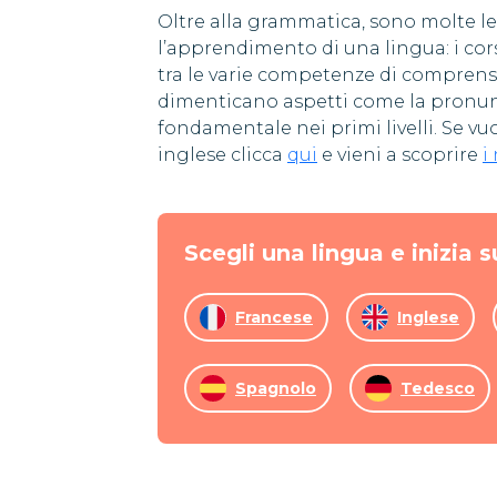
Oltre alla grammatica, sono molte l
l’apprendimento di una lingua: i corsi
tra le varie competenze di compren
dimenticano aspetti come la pronunc
fondamentale nei primi livelli. Se vu
inglese clicca
qui
e vieni a scoprire
i
Scegli una lingua e inizia s
Francese
Inglese
Spagnolo
Tedesco