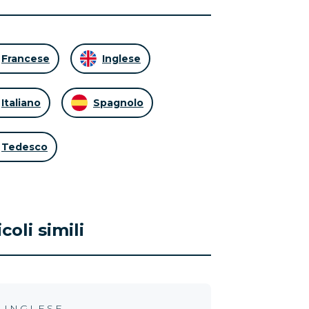
Francese
Inglese
Italiano
Spagnolo
Tedesco
icoli simili
INGLESE