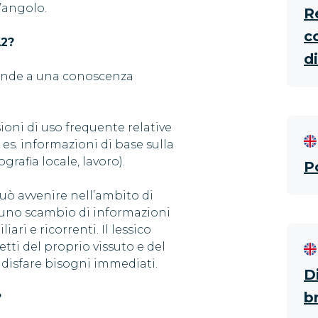
l’angolo.
R
c
A2?
d
sponde a una conoscenza
ioni di uso frequente relative
es. informazioni di base sulla
grafia locale, lavoro).
P
può avvenire nell’ambito di
o uno scambio di informazioni
ari e ricorrenti. Il lessico
tti del proprio vissuto e del
disfare bisogni immediati.
D
b
?