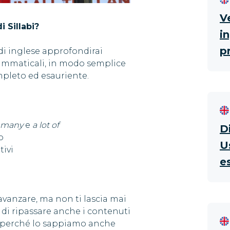
Ve
 Sillabi?
i
pr
2 di inglese approfondirai
ammaticali, in modo semplice
mpleto ed esauriente.
many
e
a lot of
D
o
U
tivi
e
 avanzare, ma non ti lascia mai
o di ripassare anche i contenuti
, perché lo sappiamo anche