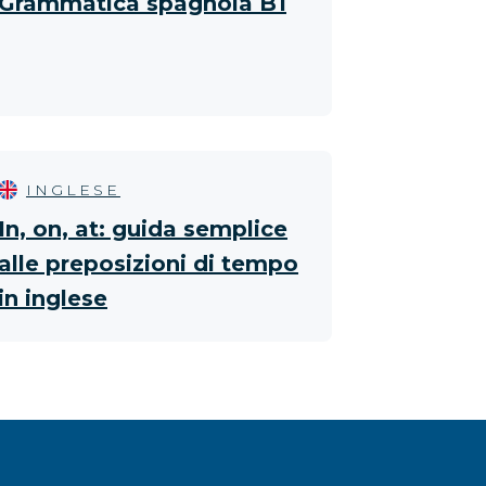
Grammatica spagnola B1
INGLESE
In, on, at: guida semplice
alle preposizioni di tempo
in inglese