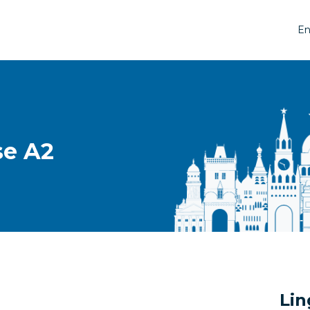
En
se A2
Lin