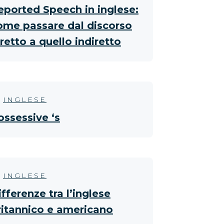
eported Speech in inglese:
ome passare dal discorso
iretto a quello indiretto
INGLESE
ossessive ‘s
INGLESE
ifferenze tra l’inglese
ritannico e americano