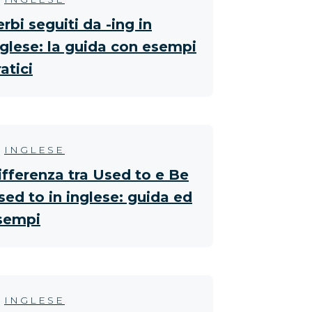
rbi seguiti da -ing in
nglese: la guida con esempi
atici
INGLESE
ifferenza tra Used to e Be
sed to in inglese: guida ed
sempi
INGLESE