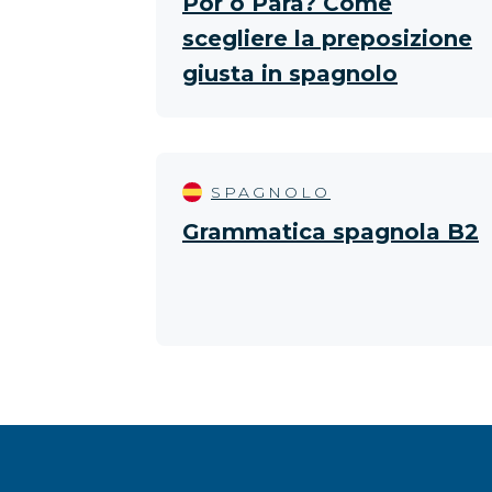
Por o Para? Come
scegliere la preposizione
giusta in spagnolo
SPAGNOLO
Grammatica spagnola B2