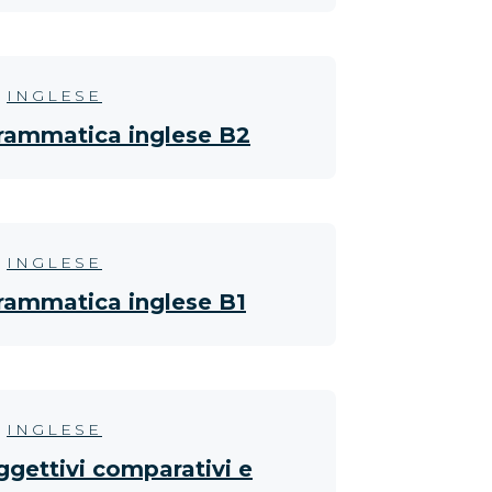
INGLESE
rammatica inglese B2
INGLESE
rammatica inglese B1
INGLESE
ggettivi comparativi e