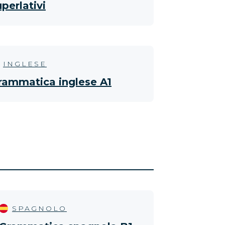
uperlativi
INGLESE
rammatica inglese A1
SPAGNOLO