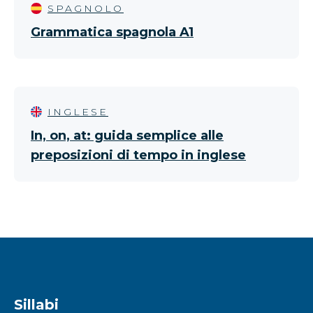
SPAGNOLO
Grammatica spagnola A1
INGLESE
In, on, at: guida semplice alle
preposizioni di tempo in inglese
Sillabi