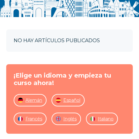
NO HAY ARTÍCULOS PUBLICADOS
¡Elige un idioma y empieza tu
curso ahora!
Alemán
Español
Francés
Inglés
Italiano